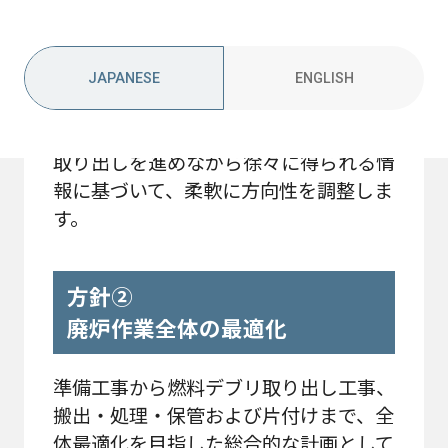
方針①
ステップバイステップのアプロ
JAPANESE
ENGLISH
ーチ
取り出しを進めながら徐々に得られる情
報に基づいて、柔軟に方向性を調整しま
す。
方針②
廃炉作業全体の最適化
準備工事から燃料デブリ取り出し工事、
搬出・処理・保管および片付けまで、全
体最適化を目指した総合的な計画として