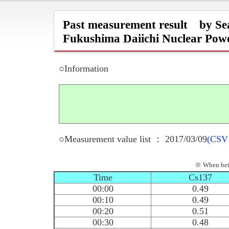
Past measurement result by Se
Fukushima Daiichi Nuclear Powe
○Information
○Measurement value list ： 2017/03/09
(CSV
※ When being
Time
Cs137
00:00
0.49
00:10
0.49
00:20
0.51
00:30
0.48