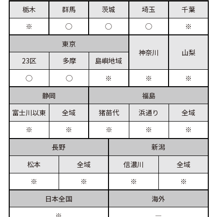
栃木
群馬
茨城
埼玉
千葉
※
◯
◯
◯
※
東京
神奈川
山梨
23区
多摩
島嶼
地域
※
※
◯
◯
※
静岡
福島
富士川
以東
全域
猪苗代
浜通り
全域
※
※
※
※
※
長野
新潟
松本
全域
信濃川
全域
※
※
※
※
日本
全国
海外
※
―