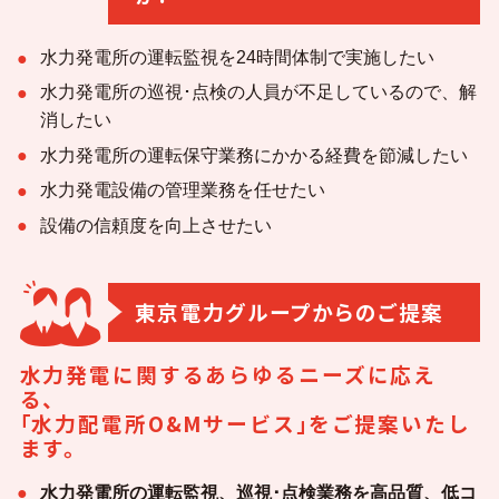
企業一覧
水力発電所の運転監視を24時間体制で実施したい
水力発電所の巡視･点検の人員が不足しているので、解
消したい
地域のお困りごとを解決します
水力発電所の運転保守業務にかかる経費を節減したい
水力発電設備の管理業務を任せたい
設備の信頼度を向上させたい
東京電力グループからのご提案
水力発電に関するあらゆるニーズに応え
る、
｢水力配電所O&Mサービス｣をご提案いたし
ます。
水力発電所の運転監視、巡視･点検業務を高品質、低コ