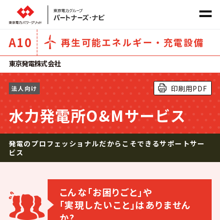
A
10
再生可能エネルギー・充電設備
社会課題から探す
東京発電株式会社
印刷用PDF
法人向け
サービス
カテゴリ
から探す
水力発電所O&Mサービス
発電のプロフェッショナルだからこそできるサポートサー
ビス
ホーム
こんな｢お困りごと｣や
｢実現したいこと｣はありません
商材一覧
か?