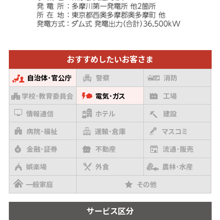
おすすめしたい
お客さま
自治体･官公庁
警察
消防
学校･教育委員会
電気･ガス
工場
情報通信
ホテル
建設
病院･福祉
運輸･倉庫
マスコミ
金融･証券
不動産
流通･販売
娯楽場
外食
農林･水産
一般家庭
その他
サービス
区分