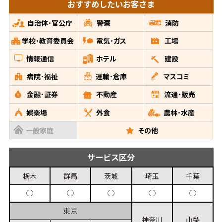
おすすめしたい
お客さま
自治体･官公庁
警察
消防
学校･教育委員会
電気･ガス
工場
情報通信
ホテル
建設
病院･福祉
運輸･倉庫
マスコミ
金融･証券
不動産
流通･販売
娯楽場
外食
農林･水産
一般家庭
その他
サービス
区分
栃木
群馬
茨城
埼玉
千葉
◯
◯
◯
◯
◯
東京
神奈川
山梨