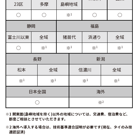
23区
多摩
島嶼
地域
◯
◯
◯
◯
※
1
静岡
福島
富士川
以東
全域
猪苗代
浜通り
全域
◯
※
※
※
※
1
1
1
1
長野
新潟
松本
全域
信濃川
全域
※
※
※
※
1
1
1
1
日本
全国
海外
◯
※
2
※1 関東圏(島嶼地域を除く)以外の地域については、交通費、宿泊費など、
都度ご相談とさせていただきます。
※2 海外へ導入する場合は、技術基準適合証明が必要です(現在、タイのみ技
適認証済)