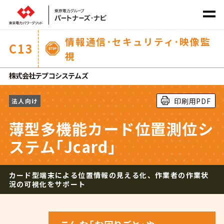
情報通信･セキュリティ･映像監
C
13
視
社会課題から探す
株式会社テプコシステムズ
サービス
カテゴリ
から探す
印刷用PDF
法人向け
薄型多機能カード位置測位シ
ステム｢Jcard｣
カード型端末による位置情報の見える化、作業者の作業状
ホーム
況の可視化をサポート
商材一覧