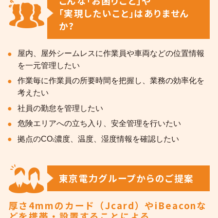
こんな｢お困りごと｣や
｢実現したいこと｣はありません
企業一覧
か?
屋内、屋外シームレスに作業員や車両などの位置情報
地域のお困りごとを解決します
を一元管理したい
作業毎に作業員の所要時間を把握し、業務の効率化を
考えたい
社員の勤怠を管理したい
危険エリアへの立ち入り、安全管理を行いたい
拠点のCO
濃度、温度、湿度情報を確認したい
2
東京電力グループからのご提案
厚さ4mmのカード（Jcard）やiBeaconな
どを携帯・設置することによる