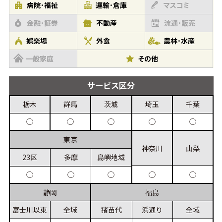
病院･福祉
運輸･倉庫
マスコミ
金融･証券
不動産
流通･販売
娯楽場
外食
農林･水産
一般家庭
その他
サービス
区分
栃木
群馬
茨城
埼玉
千葉
◯
◯
◯
◯
◯
東京
神奈川
山梨
23区
多摩
島嶼
地域
◯
◯
◯
◯
◯
静岡
福島
富士川
以東
全域
猪苗代
浜通り
全域