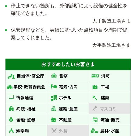
停止できない箇所も、外部診断により設備の健全性を
確認できました。
大手製造工場さま
保安規程などを、実績に基づいた点検項目や周期で提
案してくれました。
大手製造工場さま
おすすめしたい
お客さま
自治体･官公庁
警察
消防
学校･教育委員会
電気･ガス
工場
情報通信
ホテル
建設
病院･福祉
運輸･倉庫
マスコミ
金融･証券
不動産
流通･販売
娯楽場
外食
農林･水産