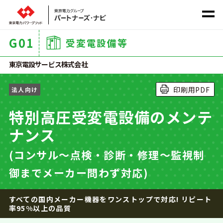
G
01
受変電設備等
社会課題から探す
東京電設サービス株式会社
印刷用PDF
法人向け
サービス
カテゴリ
から探す
特別高圧受変電設備のメンテ
ナンス
(コンサル～点検・診断・修理～監視制
御までメーカー問わず対応)
ホーム
すべての国内メーカー機器をワンストップで対応! リピート
率95%以上の品質
商材一覧