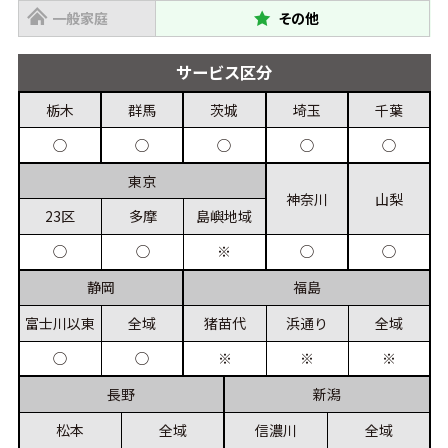
一般家庭
その他
サービス
区分
栃木
群馬
茨城
埼玉
千葉
◯
◯
◯
◯
◯
東京
神奈川
山梨
23区
多摩
島嶼
地域
◯
◯
◯
◯
※
静岡
福島
富士川
以東
全域
猪苗代
浜通り
全域
◯
◯
※
※
※
長野
新潟
松本
全域
信濃川
全域