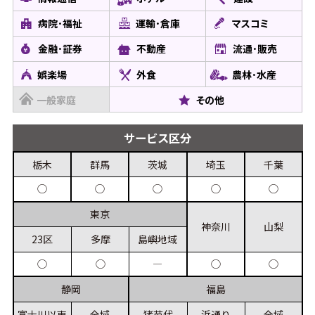
病院･福祉
運輸･倉庫
マスコミ
金融･証券
不動産
流通･販売
娯楽場
外食
農林･水産
一般家庭
その他
サービス
区分
栃木
群馬
茨城
埼玉
千葉
◯
◯
◯
◯
◯
東京
神奈川
山梨
23区
多摩
島嶼
地域
◯
◯
◯
◯
―
静岡
福島
富士川
以東
全域
猪苗代
浜通り
全域