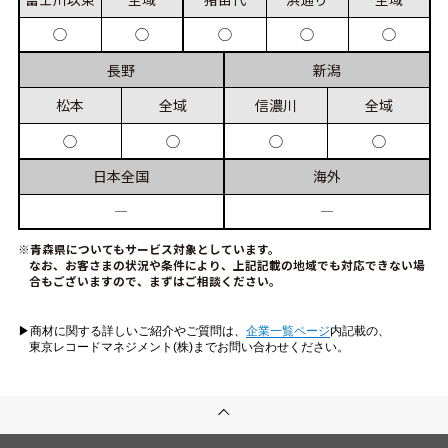
◯
◯
◯
◯
◯
長野
新潟
松本
全域
信濃川
全域
◯
◯
◯
◯
日本
全国
海外
―
―
※青森県についてもサービス対象としています。
なお、お客さまの状況や条件により、上記記載の地域でも対応できない場
合もございますので、まずはご相談ください。
▶︎商材に関する詳しいご紹介やご質問は、
企業一覧ページ
内記載の、
東京レコードマネジメント(株)までお問い合わせください。