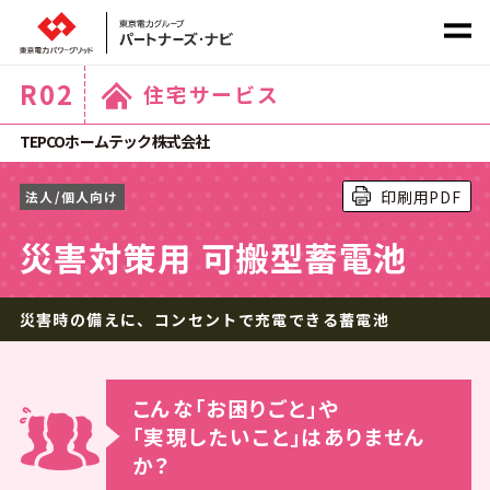
R
02
住宅サービス
社会課題から探す
TEPCOホームテック株式会社
印刷用PDF
法人/個人向け
サービス
カテゴリ
から探す
災害対策用 可搬型蓄電池
災害時の備えに、コンセントで充電できる蓄電池
ホーム
こんな｢お困りごと｣や
｢実現したいこと｣はありません
か？
商材一覧