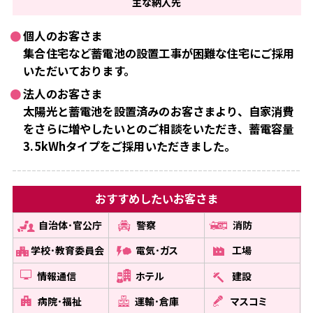
主な
納入先
個人のお客さま
集合住宅など蓄電池の設置工事が困難な住宅にご採用
いただいております。
法人のお客さま
太陽光と蓄電池を設置済みのお客さまより、自家消費
をさらに増やしたいとのご相談をいただき、蓄電容量
3.5kWhタイプをご採用いただきました。
おすすめしたい
お客さま
自治体･官公庁
警察
消防
学校･教育委員会
電気･ガス
工場
情報通信
ホテル
建設
病院･福祉
運輸･倉庫
マスコミ