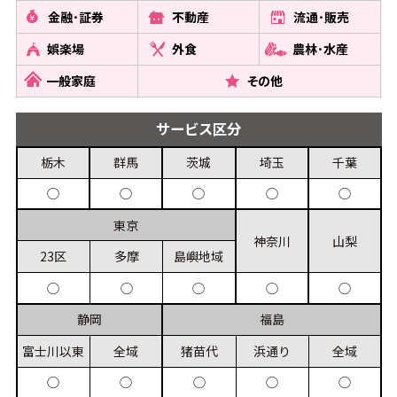
金融･証券
不動産
流通･販売
娯楽場
外食
農林･水産
一般家庭
その他
サービス
区分
栃木
群馬
茨城
埼玉
千葉
◯
◯
◯
◯
◯
東京
神奈川
山梨
23区
多摩
島嶼
地域
◯
◯
◯
◯
◯
静岡
福島
富士川
以東
全域
猪苗代
浜通り
全域
◯
◯
◯
◯
◯