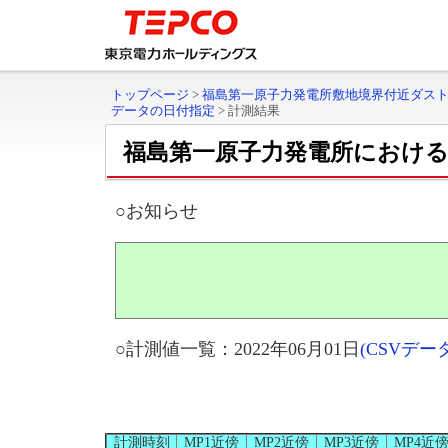
トップページ
>
福島第一原子力発電所敷地境界付近ダス
データの日付指定
>
計測結果
福島第一原子力発電所におけ
○お知らせ
○計測値一覧：2022年06月01日
(CSVデ
計測時刻
MP1近傍
MP2近傍
MP3近傍
MP4近