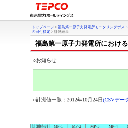
トップページ
>
福島第一原子力発電所モニタリングポス
の日付指定
>
計測結果
福島第一原子力発電所におけ
○お知らせ
○計測値一覧：2012年10月24日
(CSVデ
計測時刻
MP-1
MP-2
MP-3
MP-4