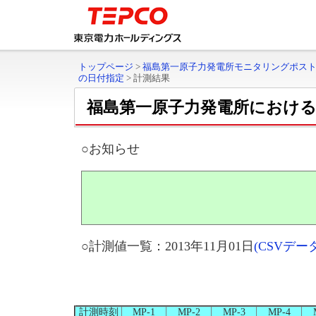
トップページ
>
福島第一原子力発電所モニタリングポス
の日付指定
>
計測結果
福島第一原子力発電所におけ
○お知らせ
○計測値一覧：2013年11月01日
(CSVデ
計測時刻
MP-1
MP-2
MP-3
MP-4