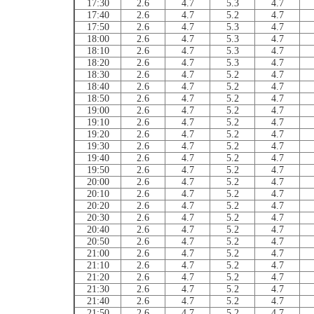
17:30
2.6
4.7
5.3
4.7
17:40
2.6
4.7
5.2
4.7
17:50
2.6
4.7
5.3
4.7
18:00
2.6
4.7
5.3
4.7
18:10
2.6
4.7
5.3
4.7
18:20
2.6
4.7
5.3
4.7
18:30
2.6
4.7
5.2
4.7
18:40
2.6
4.7
5.2
4.7
18:50
2.6
4.7
5.2
4.7
19:00
2.6
4.7
5.2
4.7
19:10
2.6
4.7
5.2
4.7
19:20
2.6
4.7
5.2
4.7
19:30
2.6
4.7
5.2
4.7
19:40
2.6
4.7
5.2
4.7
19:50
2.6
4.7
5.2
4.7
20:00
2.6
4.7
5.2
4.7
20:10
2.6
4.7
5.2
4.7
20:20
2.6
4.7
5.2
4.7
20:30
2.6
4.7
5.2
4.7
20:40
2.6
4.7
5.2
4.7
20:50
2.6
4.7
5.2
4.7
21:00
2.6
4.7
5.2
4.7
21:10
2.6
4.7
5.2
4.7
21:20
2.6
4.7
5.2
4.7
21:30
2.6
4.7
5.2
4.7
21:40
2.6
4.7
5.2
4.7
21:50
2.6
4.7
5.2
4.7