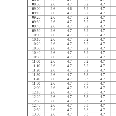
08:50
2.6
4.7
5.2
4.7
09:00
2.6
4.6
5.2
4.7
09:10
2.6
4.7
5.2
4.7
09:20
2.6
4.7
5.2
4.7
09:30
2.6
4.7
5.2
4.7
09:40
2.6
4.7
5.2
4.7
09:50
2.6
4.7
5.2
4.7
10:00
2.6
4.7
5.2
4.7
10:10
2.6
4.7
5.2
4.7
10:20
2.6
4.7
5.2
4.7
10:30
2.6
4.7
5.2
4.7
10:40
2.6
4.7
5.2
4.7
10:50
2.6
4.7
5.2
4.7
11:00
2.6
4.7
5.2
4.7
11:10
2.6
4.7
5.2
4.7
11:20
2.6
4.7
5.2
4.7
11:30
2.6
4.7
5.3
4.7
11:40
2.6
4.7
5.3
4.7
11:50
2.6
4.7
5.3
4.7
12:00
2.6
4.7
5.3
4.7
12:10
2.6
4.7
5.3
4.7
12:20
2.6
4.7
5.3
4.7
12:30
2.6
4.7
5.3
4.7
12:40
2.6
4.7
5.3
4.7
12:50
2.6
4.7
5.3
4.7
13:00
2.6
4.7
5.3
4.7