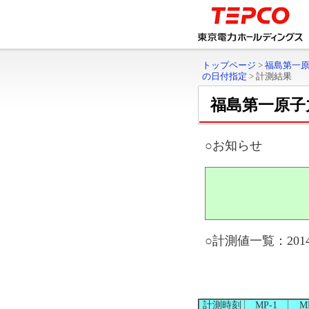
トップページ
>
福島第一
の日付指定
>
計測結果
福島第一原子
○お知らせ
○計測値一覧：2014
計測時刻
MP-1
M