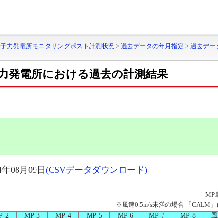
原子力発電所モニタリングポスト計測状況
>
過去データの年月指定
>
過去デー
力発電所における過去の計測結果
年08月09日
(CSVデータダウンロード)
MP
※風速0.5m/s未満の場合 「CAL
P-2
MP-3
MP-4
MP-5
MP-6
MP-7
MP-8
風