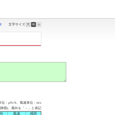
タ
文字サイズ
単位：μSv/h、風速単位：m/s
M」(静穏)、風向を「－」と表記
向
風速
感雨