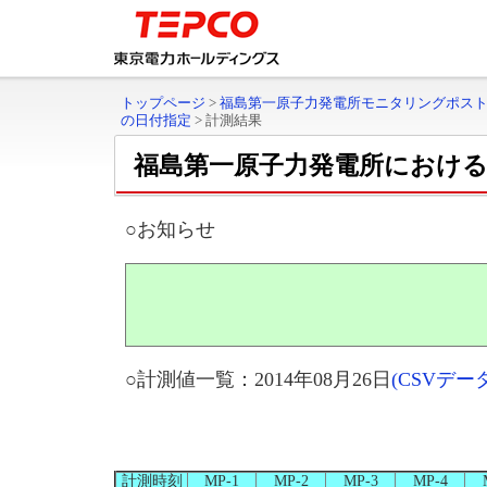
トップページ
>
福島第一原子力発電所モニタリングポス
の日付指定
>
計測結果
福島第一原子力発電所におけ
○お知らせ
○計測値一覧：2014年08月26日
(CSVデ
計測時刻
MP-1
MP-2
MP-3
MP-4