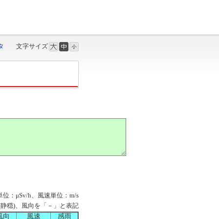
タ
文字サイズ
単位：μSv/h、風速単位：m/s
M」(静穏)、風向を「－」と表記
風向
風速
感雨