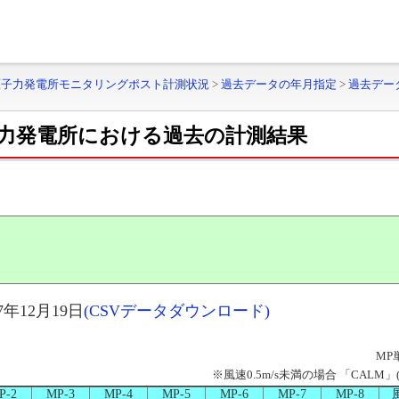
原子力発電所モニタリングポスト計測状況
>
過去データの年月指定
>
過去デー
力発電所における過去の計測結果
年12月19日
(CSVデータダウンロード)
MP
※風速0.5m/s未満の場合 「CAL
P-2
MP-3
MP-4
MP-5
MP-6
MP-7
MP-8