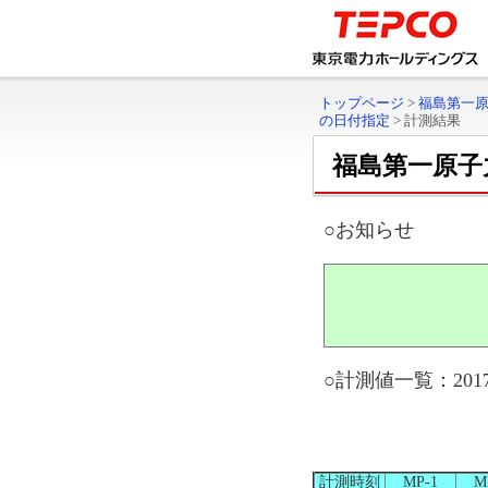
トップページ
>
福島第一
の日付指定
>
計測結果
福島第一原子
○お知らせ
○計測値一覧：2017
計測時刻
MP-1
M