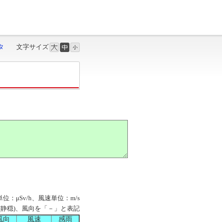
タ
文字サイズ
単位：μSv/h、風速単位：m/s
M」(静穏)、風向を「－」と表記
風向
風速
感雨