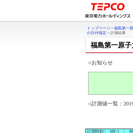
トップページ
>
福島第一
の日付指定
>
計測結果
福島第一原子
○お知らせ
○計測値一覧：2019
計測時刻
MP-1
M