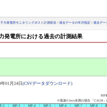
原子力発電所モニタリングポスト計測状況
>
過去データの年月指定
>
過去デー
力発電所における過去の計測結果
年01月24日
(CSVデータダウンロード)
MP
※風速0.5m/s未満の場合 「CAL
P-2
MP-3
MP-4
MP-5
MP-6
MP-7
MP-8