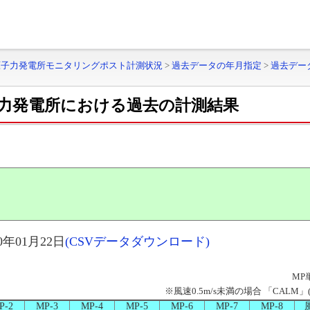
原子力発電所モニタリングポスト計測状況
>
過去データの年月指定
>
過去デー
力発電所における過去の計測結果
年01月22日
(CSVデータダウンロード)
MP
※風速0.5m/s未満の場合 「CAL
P-2
MP-3
MP-4
MP-5
MP-6
MP-7
MP-8