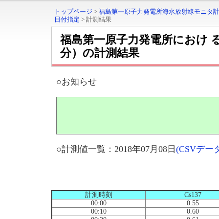
トップページ
>
福島第一原子力発電所海水放射線モニタ
日付指定
>
計測結果
福島第一原子力発電所におけ 
分）の計測結果
○お知らせ
○計測値一覧：2018年07月08日
(CSVデ
計測時刻
Cs137
00:00
0.55
00:10
0.60