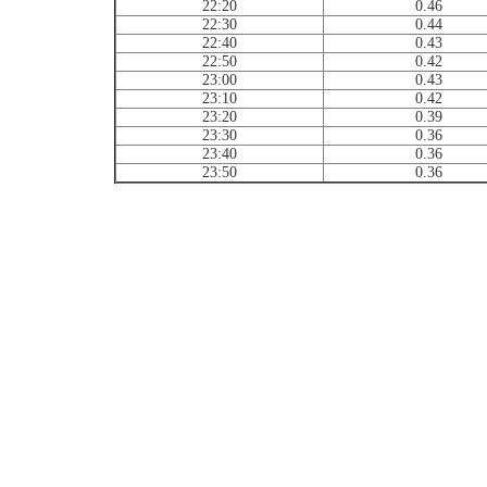
22:20
0.46
22:30
0.44
22:40
0.43
22:50
0.42
23:00
0.43
23:10
0.42
23:20
0.39
23:30
0.36
23:40
0.36
23:50
0.36