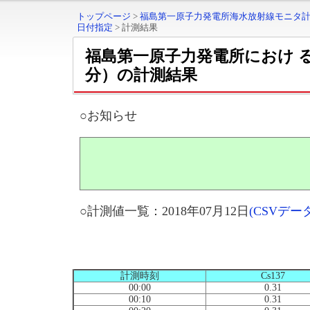
トップページ
>
福島第一原子力発電所海水放射線モニタ
日付指定
>
計測結果
福島第一原子力発電所におけ 
分）の計測結果
○お知らせ
○計測値一覧：2018年07月12日
(CSVデ
計測時刻
Cs137
00:00
0.31
00:10
0.31