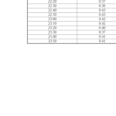
22:20
0.37
22:30
0.36
22:40
0.43
22:50
0.43
23:00
0.42
23:10
0.42
23:20
0.40
23:30
0.37
23:40
0.41
23:50
0.41