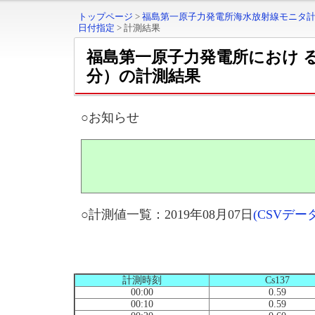
トップページ
>
福島第一原子力発電所海水放射線モニタ
日付指定
>
計測結果
福島第一原子力発電所におけ 
分）の計測結果
○お知らせ
○計測値一覧：2019年08月07日
(CSVデ
計測時刻
Cs137
00:00
0.59
00:10
0.59