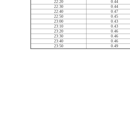
22:20
0.44
22:30
0.44
22:40
0.47
22:50
0.45
23:00
0.43
23:10
0.43
23:20
0.46
23:30
0.46
23:40
0.46
23:50
0.49