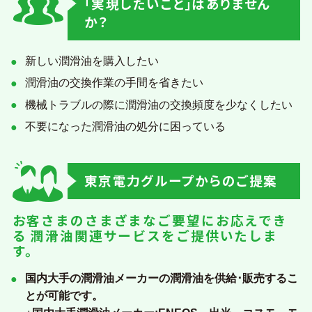
｢実現したいこと｣はありません
か？
企業一覧
新しい潤滑油を購入したい
地域のお困りごとを解決します
潤滑油の交換作業の手間を省きたい
機械トラブルの際に潤滑油の交換頻度を少なくしたい
不要になった潤滑油の処分に困っている
東京電力グループからのご提案
お客さまのさまざまなご要望にお応えでき
る
潤滑油関連サービスをご提供いたしま
す。
国内大手の潤滑油メーカーの潤滑油を供給･販売するこ
とが可能です。