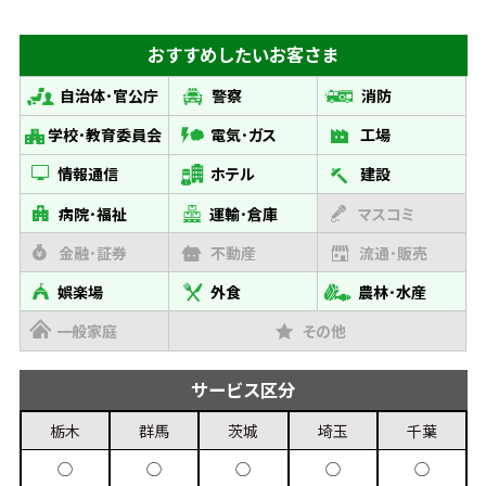
おすすめしたい
お客さま
自治体･官公庁
警察
消防
学校･教育委員会
電気･ガス
工場
情報通信
ホテル
建設
病院･福祉
運輸･倉庫
マスコミ
金融･証券
不動産
流通･販売
娯楽場
外食
農林･水産
一般家庭
その他
サービス
区分
栃木
群馬
茨城
埼玉
千葉
◯
◯
◯
◯
◯