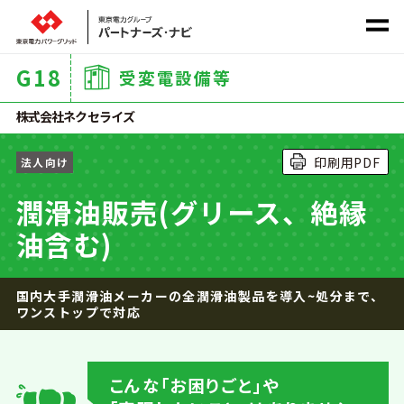
G
18
受変電設備等
社会課題から探す
株式会社ネクセライズ
印刷用PDF
法人向け
サービス
カテゴリ
から探す
潤滑油販売(グリース、絶縁
油含む)
国内大手潤滑油メーカーの全潤滑油製品を導入~処分まで、
ワンストップで対応
ホーム
こんな｢お困りごと｣や
商材一覧