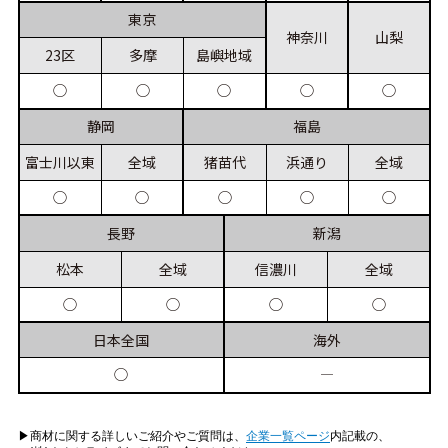
東京
神奈川
山梨
23区
多摩
島嶼
地域
◯
◯
◯
◯
◯
静岡
福島
富士川
以東
全域
猪苗代
浜通り
全域
◯
◯
◯
◯
◯
長野
新潟
松本
全域
信濃川
全域
◯
◯
◯
◯
日本
全国
海外
◯
―
▶︎商材に関する詳しいご紹介やご質問は、
企業一覧ページ
内記載の、