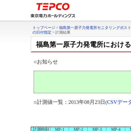
トップページ
>
福島第一原子力発電所モニタリングポス
の日付指定
>
計測結果
福島第一原子力発電所におけ
○お知らせ
○計測値一覧：2013年08月23日
(CSVデ
計測時刻
MP-1
MP-2
MP-3
MP-4