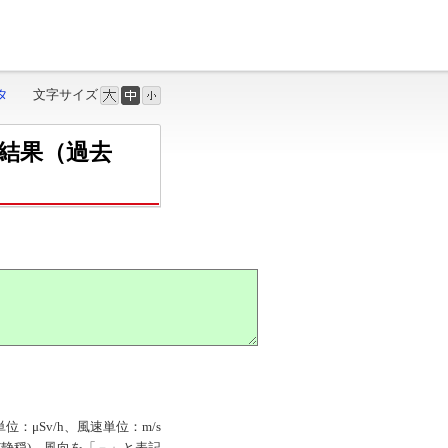
タ
文字サイズ
結果（過去
単位：μSv/h、風速単位：m/s
M」(静穏)、風向を「－」と表記