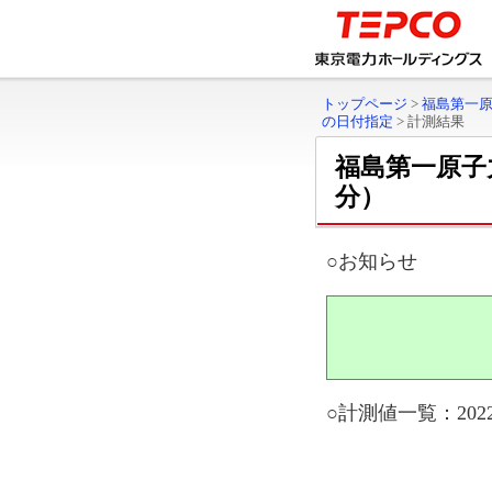
トップページ
>
福島第一
の日付指定
>
計測結果
福島第一原子
分）
○お知らせ
○計測値一覧：2022