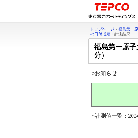
トップページ
>
福島第一
の日付指定
>
計測結果
福島第一原子
分）
○お知らせ
○計測値一覧：2024