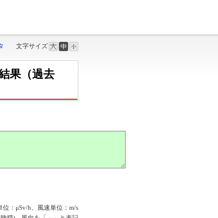
タ
文字サイズ
結果（過去
単位：μSv/h、風速単位：m/s
M」(静穏)、風向を「－」と表記