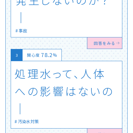
事故
回答をみる
78.2
%
関心度
処
理
水
っ
て
、
人
体
へ
の
影
響
は
な
い
の
か
？
│
汚染水対策