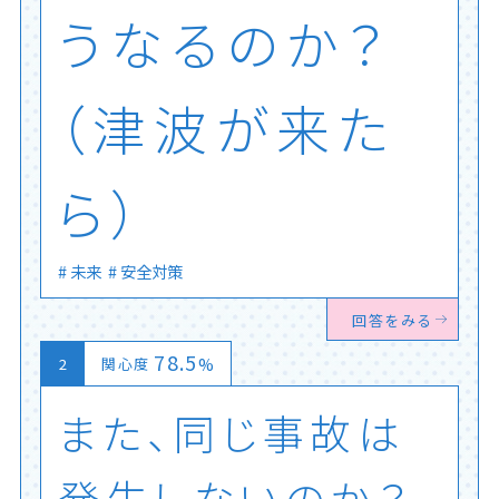
う
な
る
の
か
？
（
津
波
が
来
た
ら
）
│
未来
安全対策
回答をみる
78.5
%
関心度
ま
た
、
同
じ
事
故
は
発
生
し
な
い
の
か
？