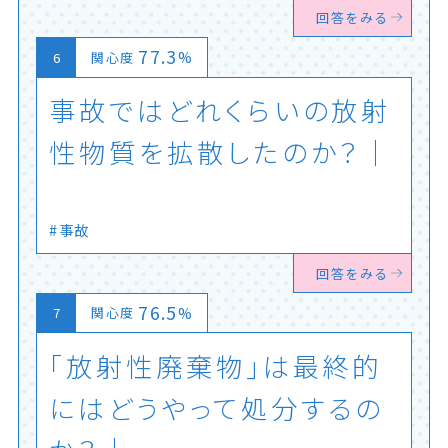
回答をみる
77.3
%
関心度
事
故
で
は
ど
れ
く
ら
い
の
放
射
性
物
質
を
拡
散
し
た
の
か
？
事故
回答をみる
76.5
%
関心度
「
放
射
性
廃
棄
物
」
は
最
終
的
に
は
ど
う
や
っ
て
処
分
す
る
の