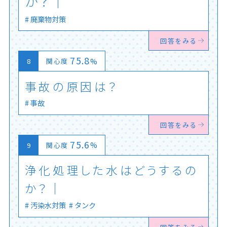
か
？
廃棄物対策
回答をみる
75.8
%
関心度
事
故
の
原
因
は
？
│
事故
回答をみる
75.6
%
関心度
浄
化
処
理
し
た
水
は
ど
う
す
る
の
か
？
汚染水対策
タンク