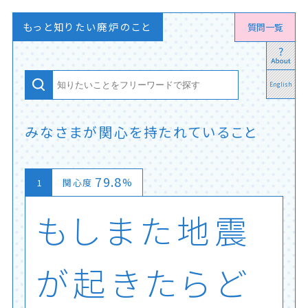
もっと知りたい廃炉のこと
質問一覧
English
みなさまが関心を持たれていること
79.8
%
関心度
も
し
ま
た
地
震
が
起
き
た
ら
ど