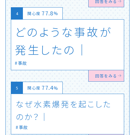
回答をみる
77.8
%
関心度
ど
の
よ
う
な
事
故
が
発
生
し
た
の
か
？
│
事故
回答をみる
77.4
%
関心度
な
ぜ
水
素
爆
発
を
起
こ
し
た
の
か
？
事故