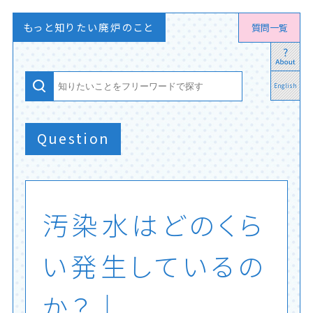
もっと知りたい廃炉のこと
質問一覧
English
Question
汚
染
水
は
ど
の
く
ら
い
発
生
し
て
い
る
の
か
？
│