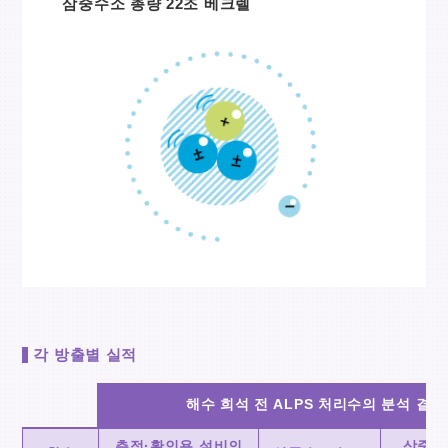
삼중수소 총량 22조 베크렐
각 방출별 실적
해수 희석 전 ALPS 처리수의 분석 결과
측정·확인용 설비의
삼중수