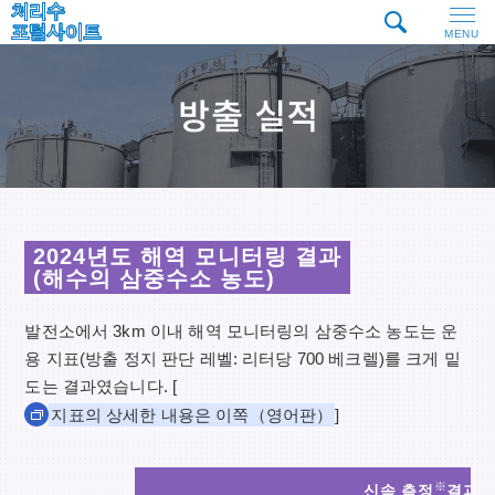
MENU
2024년도 해역 모니터링 결과
(해수의 삼중수소 농도)
발전소에서 3km 이내 해역 모니터링의 삼중수소 농도는 운
용 지표(방출 정지 판단 레벨: 리터당 700 베크렐)를 크게 밑
도는 결과였습니다. [
지표의 상세한 내용은 이쪽（영어판）
]
※
신속 측정
결과