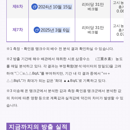
고시 농도
리터당 31만
제6차
2024년 10월 15일
총계
베크렐
0.083
고시 농도
리터당 31만
제7차
2025년 3월 6일
총계
베크렐
0.076
※1 측정・확인용 탱크수의 배수 전 분석 결과 확인하실 수 있습니다.
※2 방출 기간에 해수 배관에서 채취한 시료 삼중수소 （三重水素） 농도
를 매일 분석하고 있다. 각 결과는 부정확함(분석 데이터의 정밀도)을 고려
하여 "〇〇±△△Bq/L"를 부여하지만, 기간 내 각 결과 중에서 "○○＋
△△Bq/L"가 최대가 되는 값은 '최대 ▲▲Bq/L'로 기록하고 있다.
※3 이송해 온 탱크군에서 분석한 값과 측정·확인용 탱크군에서 분석한 값
의 차이에 따른 영향 등으로 계획값과 실적값에 약간의 차이가 발생할 수 있
습니다.
지금까지의 방출 실적