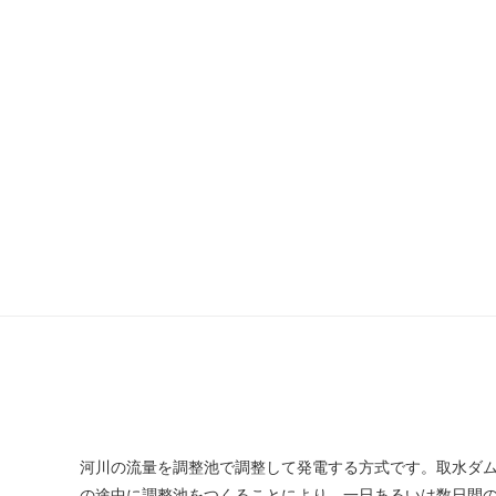
河川の流量を調整池で調整して発電する方式です。取水ダ
の途中に調整池をつくることにより、一日あるいは数日間