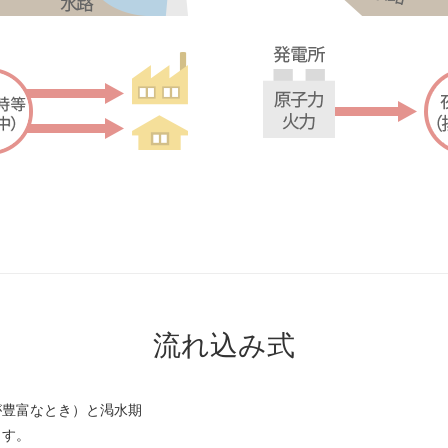
流れ込み式
が豊富なとき）と渇水期
ます。