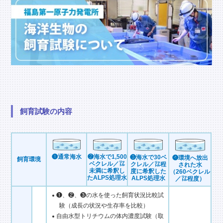
飼育試験の内容
❶通常海水
❷海水で1,500
❸海水で30ベ
❹環境へ放出
飼育環境
ベクレル／㍑
クレル／㍑程
された水
未満に希釈し
度
に希釈した
（260ベクレル
たALPS処理水
ALPS処理水
／㍑程度）
❶、❷、❸の水を使った飼育状況比較試
験（成長の状況や生存率を比較）
自由水型トリチウムの体内濃度試験（取