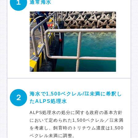
１
通常海水
海水で1,500ベクレル/㍑未満に希釈し
２
たALPS処理水
ALPS処理水の処分に関する政府の基本方針
において定められた1,500ベクレル／㍑未満
を考慮し、飼育時のトリチウム濃度は1,500
ベクレル未満に調整。