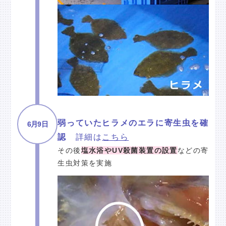
弱っていたヒラメのエラに寄生虫を確
6月9日
認
詳細は
こちら
その後
塩水浴やUV殺菌装置の設置
などの寄
生虫対策を実施