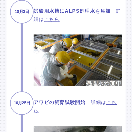
試験用水槽にALPS処理水を添加
詳
10月3日
細は
こちら
アワビの飼育試験開始
詳細は
こち
10月25日
ら