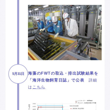
海藻のFWTの取込・排出試験結果を
5月31日
「海洋生物飼育日誌」で公表
詳細
は
こちら