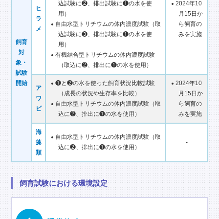
込試験に❷、排出試験に❶の水を使
2024年10
ヒ
用）
月15日か
ラ
自由水型トリチウムの体内濃度試験（取
ら飼育の
メ
込試験に❸、排出試験に❶の水を使
みを実施
飼育
用）
対
有機結合型トリチウムの体内濃度試験
象・
（取込に❷、排出に❶の水を使用）
試験
開始
❶と❷の水を使った飼育状況比較試験
2024年10
ア
（成長の状況や生存率を比較）
月15日か
ワ
自由水型トリチウムの体内濃度試験（取
ら飼育の
ビ
込に❷、排出に❶の水を使用）
みを実施
海
自由水型トリチウムの体内濃度試験（取
藻
-
込に❷、排出に❶の水を使用）
類
飼育試験における環境設定