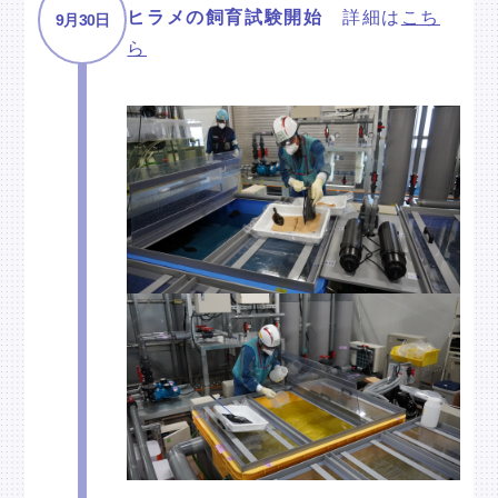
ヒラメの飼育試験開始
詳細は
こち
9月30日
ら