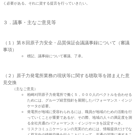
く必要がある。それに資する提言を行っていきたい。
３．議事・主なご意見等
（１）第８回原子力安全・品質保証会議議事録について（審議
事項）
標記、議事録について審議、了承。
（２）原子力発電所業務の現状等に関する聴取等を踏まえた意
見交換
（主なご意見）
柏崎刈羽原子力発電所で働く５，０００人のベクトルを合わせる
ためには、グループ経営指針を展開したパフォーマンス・インジ
ケータが必要。
発電所が地域に受容れられるには、職員が地域のための活動を行
っていくことが重要であるが、その際、地域の人々の満足度を測
る全社共通のパフォーマンス・インジケータを設定すべき。
リスクコミュニケーションの充実のためには、情報提供だけでな
く双方向の情報交換を行うことによって、共通の認識に達するこ