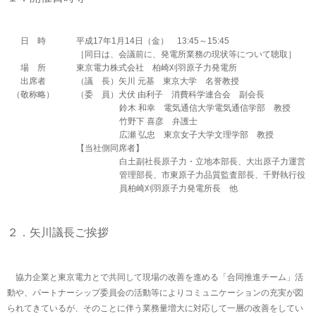
日 時
平成17年1月14日（金） 13:45～15:45
［同日は、会議前に、発電所業務の現状等について聴取］
場 所
東京電力株式会社 柏崎刈羽原子力発電所
出席者
（議 長）矢川 元基 東京大学 名誉教授
（敬称略）
（委 員）犬伏 由利子 消費科学連合会 副会長
鈴木 和幸 電気通信大学電気通信学部 教授
竹野下 喜彦 弁護士
広瀬 弘忠 東京女子大学文理学部 教授
【当社側同席者】
白土副社長原子力・立地本部長、大出原子力運営
管理部長、市東原子力品質監査部長、千野執行役
員柏崎刈羽原子力発電所長 他
２．矢川議長ご挨拶
協力企業と東京電力とで共同して現場の改善を進める「合同推進チーム」活
動や、パートナーシップ委員会の活動等によりコミュニケーションの充実が図
られてきているが、そのことに伴う業務量増大に対応して一層の改善をしてい