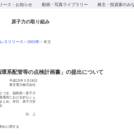
リース・お知らせ
動画・写真ライブラリー
株主・投資家のみ
原子力の取り組み
レスリリース
>
2003年
>
本文
循環系配管等の点検計画書」の提出について
　　平成15年５月16日

　　　東京電力株式会社　

とづき、福島第一原子力

発電所における炉心シュ

まとめ、本日、原子力安

。

　　　　　　　　以　上

割れに関する
