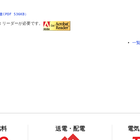
PDF 536KB）
ｔリーダーが必要です。
一
燃料
送電・配電
電気