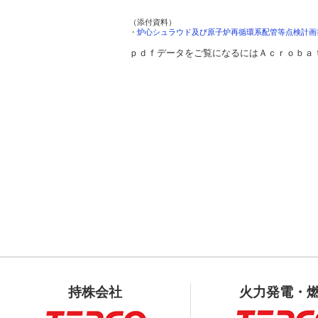
（添付資料）

・
炉心シュラウド及び原子炉再循環系配管等点検計画書(
ｐｄｆデータをご覧になるにはＡｃｒｏｂａ
持株会社
火力発電・