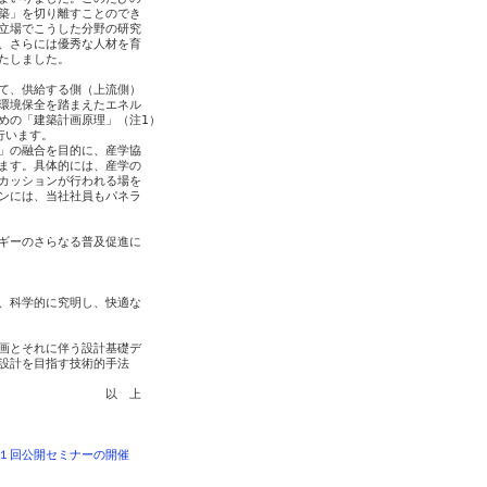
築」を切り離すことのでき

立場でこうした分野の研究

、さらには優秀な人材を育

たしました。

て、供給する側（上流側）

環境保全を踏まえたエネル

の「建築計画原理」（注1）

います。

」の融合を目的に、産学協

ます。具体的には、産学の

カッションが行われる場を

ンには、当社社員もパネラ

ギーのさらなる普及促進に

、科学的に究明し、快適な

画とそれに伴う設計基礎デ

設計を目指す技術的手法

　　　　　　　　　以　上

１回公開セミナーの開催
