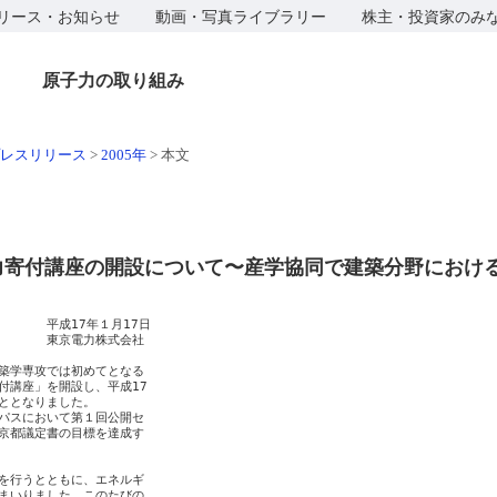
リース・お知らせ
動画・写真ライブラリー
株主・投資家のみ
原子力の取り組み
レスリリース
>
2005年
>
本文
力寄付講座の開設について〜産学協同で建築分野におけ
　　　平成17年１月17日

　　　　東京電力株式会社

築学専攻では初めてとなる

講座」を開設し、平成17

ととなりました。

パスにおいて第１回公開セ

京都議定書の目標を達成す

を行うとともに、エネルギ

まいりました。このたびの
