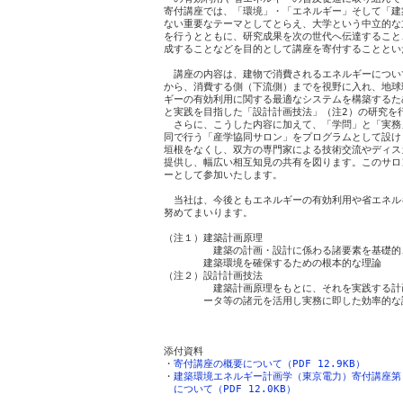
寄付講座では、「環境」・「エネルギー」そして「建
ない重要なテーマとしてとらえ、大学という中立的な
を行うとともに、研究成果を次の世代へ伝達すること
成することなどを目的として講座を寄付することとい
　講座の内容は、建物で消費されるエネルギーについ
から、消費する側（下流側）までを視野に入れ、地球
ギーの有効利用に関する最適なシステムを構築するため
と実践を目指した「設計計画技法」（注2）の研究を行
　さらに、こうした内容に加えて、「学問」と「実務
同で行う「産学協同サロン」をプログラムとして設け
垣根をなくし、双方の専門家による技術交流やディス
提供し、幅広い相互知見の共有を図ります。このサロ
ーとして参加いたします。

　当社は、今後ともエネルギーの有効利用や省エネル
努めてまいります。

（注１）建築計画原理

　　　　　建築の計画・設計に係わる諸要素を基礎的
　　　　建築環境を確保するための根本的な理論

（注２）設計計画技法

　　　　　建築計画原理をもとに、それを実践する計
　　　　ータ等の諸元を活用し実務に即した効率的な
　　　　　　　　　　　　　　　　　　　　　　　　
添付資料

・
寄付講座の概要について（PDF 12.9KB）
・
建築環境エネルギー計画学（東京電力）寄付講座第
　について（PDF 12.0KB）