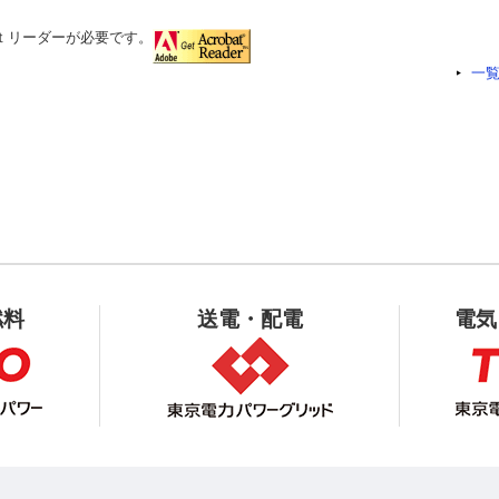
ｔリーダーが必要です。
一
燃料
送電・配電
電気