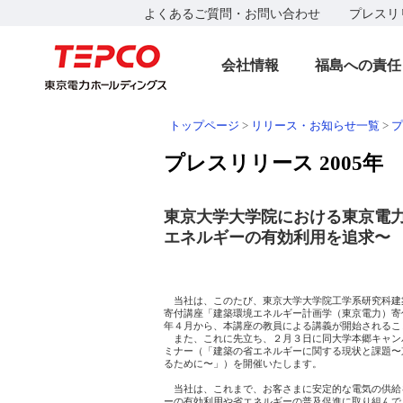
よくあるご質問・お問い合わせ
プレスリ
会社情報
福島への責任
トップページ
>
リリース・お知らせ一覧
>
プ
プレスリリース 2005年
東京大学大学院における東京電
エネルギーの有効利用を追求〜
　　　　　　　　　　　　　　　　　　　　　　　　　
　　　　　　　　　　　　　　　　　　　　　　　　
　当社は、このたび、東京大学大学院工学系研究科建
寄付講座「建築環境エネルギー計画学（東京電力）寄付
年４月から、本講座の教員による講義が開始されるこ
　また、これに先立ち、２月３日に同大学本郷キャン
ミナー（「建築の省エネルギーに関する現状と課題〜
るために〜」）を開催いたします。

　当社は、これまで、お客さまに安定的な電気の供給
ーの有効利用や省エネルギーの普及促進に取り組んで