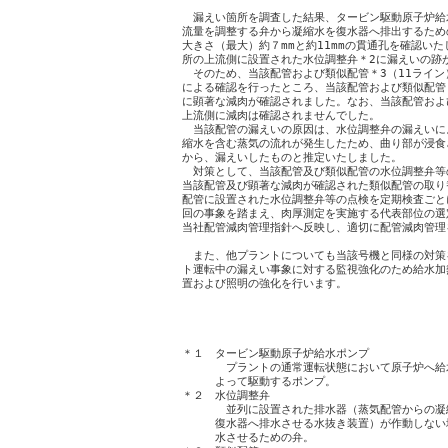
　漏えい箇所を調査した結果、タービン駆動原子炉給水
流量を調整する弁から凝縮水を復水器へ排出するため
大きさ（最大）約７mmと約11mmの貫通孔を確認いた
所の上流側に設置された水位調整弁＊2に漏えいの跡が
　そのため、当該配管および類似配管＊3（11ライン
による確認を行ったところ、当該配管および類似配管
に顕著な減肉が確認されました。なお、当該配管およ
上流側に減肉は確認されませんでした。

　当該配管の漏えいの原因は、水位調整弁の漏えいに
縮水を含む蒸気の流れが発生したため、曲り部が浸食
から、漏えいしたものと推定いたしました。

　対策として、当該配管及び類似配管の水位調整弁等
当該配管及び顕著な減肉が確認された類似配管の取り
配管に設置された水位調整弁等の点検を定期検査ごと
回の事象を踏まえ、肉厚測定を実施する代表部位の選
当社配管減肉管理指針へ反映し、適切に配管減肉管理
　また、他プラントについても当該号機と同様の対策
ト運転中の漏えい事象に対する監視強化のため給水加
置および照明の強化を行います。

　　　　　　　　　　　　　　　　　　　　　　　　
＊１　タービン駆動原子炉給水ポンプ

　　　　プラントの通常運転状態において原子炉へ給
　　　よって駆動するポンプ。

＊２　水位調整弁

　　　　並列に設置された排水器（蒸気配管からの凝
　　　復水器へ排水させる水抜き装置）が作動しない
　　　水させるための弁。
