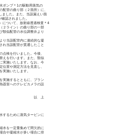
ポンプ＊1の駆動用蒸気の

の配管の曲り部（２箇所）に、

しました。また、当該漏えい箇

確認されました。

）について、放射線透過検査＊4

（２ライン）の曲り部の一部

び類似配管の水位調整弁より

より当該配管内に連続的な凝

され当該配管が貫通したこと

の点検を行いました。今後、

替えを行います。また、類似

に実施いたします。なお、今

定位置や測定方法を見直し、

を実施いたします。

を実施するとともに、プラン

熱器室へのテレビカメラの設

　　　　　　　　　　以　上

水するために蒸気タービンに

縮水を一定量集めて間欠的に

場合や凝縮水が多い場合に排
