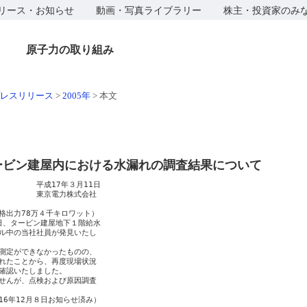
リース・お知らせ
動画・写真ライブラリー
株主・投資家のみ
原子力の取り組み
レスリリース
>
2005年
>
本文
ービン建屋内における水漏れの調査結果について
　　　　平成17年３月11日

　　　　　東京電力株式会社

出力78万４千キロワット）

日、タービン建屋地下１階給水

ル中の当社社員が発見いたし

測定ができなかったものの、

れたことから、再度現場状況

確認いたしました。

せんが、点検および原因調査

6年12月８日お知らせ済み）
