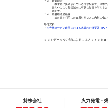
＊３　類似配管

　　　　復水器に接続されている排水配管で、途中に
　　　漏えいにより配管減肉に有意な影響を与えると
　　　径配管。

＊４　放射線透過検査

　　　　放射線を利用した金属材料などの内部の傷の
添付資料 

・
４号機タービン建屋における水漏れの概要図（PDF 3
ｐｄｆデータをご覧になるにはＡｃｒｏｂａ
持株会社
火力発電・