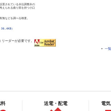
設置されている水位調整弁の

考えられる曲り部を持つ小口

有無などを調べる検査。

6.4KB）
ｔリーダーが必要です。
一
燃料
送電・配電
電気