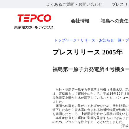
よくあるご質問・お問い合わせ
プレスリ
会社情報
福島への責任
トップページ
>
リリース・お知らせ一覧
>
プ
プレスリリース 2005年
福島第一原子力発電所４号機タ
　　　　　　　　　　　　　　　　　　　　　　　　　
　　　　　　　　　　　　　　　　　　　　　　　　
　当社・福島第一原子力発電所４号機（沸騰水型、定格
は、定格出力にて運転中のところ、平成16年12月８
加熱器室上部から水が滴下していることを、パトロー
ました。

　床面への漏えい量がごくわずかなため、放射能量の
滴下した水から復水系に含まれる放射性物質が検出さ
を確認したところ、上部配管付近から霧状の漏えいを
　本事象は直ちに運転に影響を及ぼすものではありま
のため、プラントを停止することといたしました。

　　　　　　　　　　　　　　　　　　　　　（平成1