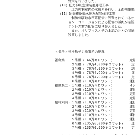
　　　　対策を行いました。

　（10）圧力抑制室塗装他修理工事

　　　　　圧力抑制室内の水抜きを行い、全面補修塗
　（11）制御棒駆動水圧系配管修理工事

　　　　　制御棒駆動水圧系配管に設置されているオ
　　　　ョン・コロージョンによる配管の減肉が確認
　　　　テンレス材の配管に取り替えました。

　　　　　また、オリフィスとその上流の弁との間隔
　　　　設置しました。

　　　　　　　　　　　　　　　　　　　　　　　　
＜参考＞当社原子力発電所の現況

福島第一・１号機（ 46万キロワット）　　　　 定期
　　　　　２号機（ 78万4,000キロワット）　　定
　　　　　３号機（ 78万4,000キロワット）　　調
　　　　　４号機（ 78万4,000キロワット）　　運
　　　　　５号機（ 78万4,000キロワット）　　定
　　　　　６号機（110万キロワット）　　　　 運転
福島第二・１号機（110万キロワット）　　　　 ４月
　　　　　２号機（110万キロワット）　　　　 運転
　　　　　３号機（110万キロワット）　　　　 定期
　　　　　４号機（110万キロワット）　　　　 定期
柏崎刈羽・１号機（110万キロワット）　　　　 運転
　　　　　２号機（110万キロワット）　　　　 運転
　　　　　３号機（110万キロワット）　　　　 定期
　　　　　４号機（110万キロワット）　　　　 運転
　　　　　５号機（110万キロワット）　　　　 運転
　　　　　６号機（135万6,000キロワット）　　運
　　　　　７号機（135万6,000キロワット）　　定