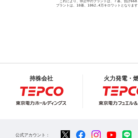
　これにより、停止中のプラントは、７基、合計668.
持株会社
火力発電・
公式アカウント：