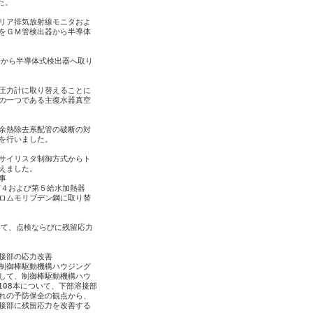
。

リア排気放射線モニタおよ

をＧＭ管検出器から半導体

から半導体式検出器へ取り

圧力計に取り替えることに

の一つである主復水器真空

余熱除去系配管の破断の対

を行いました。

サイリスタ制御方式からト

ました。



４および第５給水加熱器

ロムモリブデン鋼に取り替

て、点検ならびに残留応力

接部の応力改善

制御棒駆動機構ハウジング

して、制御棒駆動機構ハウ

08本について、下部溶接部

れの予防保全の観点から、

接部に残留応力を改善する
