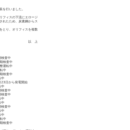
装を行いました。

リフィスの下流にエロージ

されたため、炭素鋼からス

をとり、オリフィスを複数

　　　　　　　　　以　上

検査中

期検査中

整運転中

転中

期検査中

中

23日から発電開始

中

検査中

検査中

中

中

検査中

中

中

転中

期検査中
