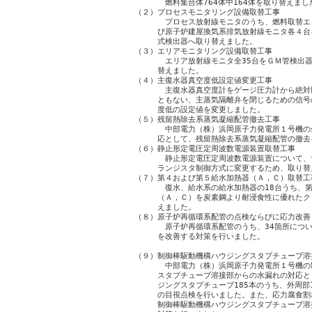
　　　　　燃料集合体764体中164体を取り替えました
　（２）プロセスモニタリング設備取替工事

　　　　　プロセス放射線モニタのうち、燃料取替エ
　　　　び原子炉建屋換気系排気放射線モニタ各４台
　　　　式検出器へ取り替えました。

　（３）エリアモニタリング設備取替工事

　　　　　エリア放射線モニタ全35台をＧＭ管検出器
　　　　替えました。

　（４）主復水器真空度低設定値変更工事

　　　　　主復水器真空度計をゲージ圧力計から絶対
　　　　ともない、主蒸気隔離弁を閉じるための信号
　　　　度低の設定値を変更しました。

　（５）残留熱除去系蒸気凝縮配管撤去工事

　　　　　中部電力（株）浜岡原子力発電所１号機の
　　　　応として、残留熱除去系蒸気凝縮配管の撤去
　（６）静止形定電圧定周波数電源装置取替工事

　　　　　静止形定電圧定周波数電源装置について、
　　　　ランジスタ制御方式に変更するため、取り替え
　（７）第４および第５給水加熱器（Ａ，Ｃ）取替工事
　　　　　復水、給水系の給水加熱器の18台うち、第
　　　　（Ａ，Ｃ）を炭素鋼より耐浸食性に優れたク
　　　　えました。

　（８）原子炉再循環系配管の点検ならびに応力改善

　　　　　原子炉再循環系配管のうち、34箇所につい
　　　　を改善する対策を行いました。

　（９）制御棒駆動機構ハウジングスタブチューブ溶
　　　　　中部電力（株）浜岡原子力発電所１号機の
　　　　スタブチューブ溶接部からの水漏れの対応と
　　　　ジングスタブチューブ185本のうち、外周部1
　　　　の目視点検を行いました。また、応力腐食割
　　　　制御棒駆動機構ハウジングスタブチューブ溶