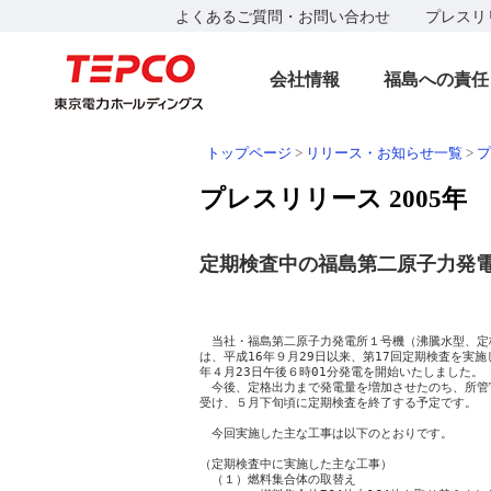
よくあるご質問・お問い合わせ
プレスリ
会社情報
福島への責任
トップページ
>
リリース・お知らせ一覧
>
プ
プレスリリース 2005年
定期検査中の福島第二原子力発
　　　　　　　　　　　　　　　　　　　　　　　　　
　　　　　　　　　　　　　　　　　　　　　　　　
　当社・福島第二原子力発電所１号機（沸騰水型、定格
は、平成16年９月29日以来、第17回定期検査を実施
年４月23日午後６時01分発電を開始いたしました。

　今後、定格出力まで発電量を増加させたのち、所管
受け、５月下旬頃に定期検査を終了する予定です。

　今回実施した主な工事は以下のとおりです。

（定期検査中に実施した主な工事）

　（１）燃料集合体の取替え
