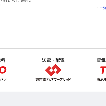
4万キロワット、運転中の

一
燃料
送電・配電
電気