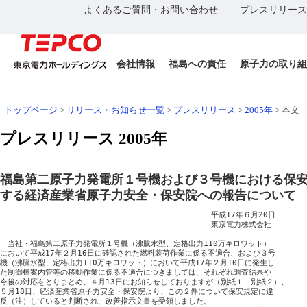
よくあるご質問・お問い合わせ
プレスリリース
会社情報
福島への責任
原子力の取り組
トップページ
>
リリース・お知らせ一覧
>
プレスリリース
>
2005年
>
本文
プレスリリース 2005年
福島第二原子力発電所１号機および３号機における保
する経済産業省原子力安全・保安院への報告について
　　　　　　　　　　　　　　　　　　　　　　　　　　　　平成17年６月20日

　　　　　　　　　　　　　　　　　　　　　　　　　　　　東京電力株式会社

　当社・福島第二原子力発電所１号機（沸騰水型、定格出力110万キロワット）

において平成17年２月16日に確認された燃料装荷作業に係る不適合、および３号

機（沸騰水型、定格出力110万キロワット）において平成17年２月10日に発生し

た制御棒案内管等の移動作業に係る不適合につきましては、それぞれ調査結果や

今後の対応をとりまとめ、４月13日にお知らせしておりますが（別紙１，別紙２）、

５月18日、経済産業省原子力安全・保安院より、この２件について保安規定に違

反（注）していると判断され、改善指示文書を受領しました。
