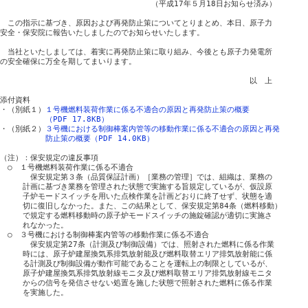
　　　　　　　　　　　　　　　　　　　　（平成17年５月18日お知らせ済み）

　この指示に基づき、原因および再発防止策についてとりまとめ、本日、原子力

安全・保安院に報告いたしましたのでお知らせいたします。

　当社といたしましては、着実に再発防止策に取り組み、今後とも原子力発電所

の安全確保に万全を期してまいります。

　　　　　　　　　　　　　　　　　　　　　　　　　　　　　　　　　以　上

添付資料

・（別紙１）
１号機燃料装荷作業に係る不適合の原因と再発防止策の概要
（PDF 17.8KB）
・（別紙２）
３号機における制御棒案内管等の移動作業に係る不適合の原因と再発
防止策の概要（PDF 14.0KB）
（注）：保安規定の違反事項

　○　１号機燃料装荷作業に係る不適合

　　　　保安規定第３条（品質保証計画）［業務の管理］では、組織は、業務の

　　　計画に基づき業務を管理された状態で実施する旨規定しているが、仮設原

　　　子炉モードスイッチを用いた点検作業を計画どおりに終了せず、状態を適

　　　切に復旧しなかった。また、この結果として、保安規定第84条（燃料移動）

　　　で規定する燃料移動時の原子炉モードスイッチの施錠確認が適切に実施さ

　　　れなかった。

　○　３号機における制御棒案内管等の移動作業に係る不適合

　　　　保安規定第27条（計測及び制御設備）では、照射された燃料に係る作業

　　　時には、原子炉建屋換気系排気放射能及び燃料取替エリア排気放射能に係

　　　る計測及び制御設備が動作可能であることを運転上の制限としているが、

　　　原子炉建屋換気系排気放射線モニタ及び燃料取替エリア排気放射線モニタ

　　　からの信号を発信させない処置を施した状態で照射された燃料に係る作業

　　　を実施した。 