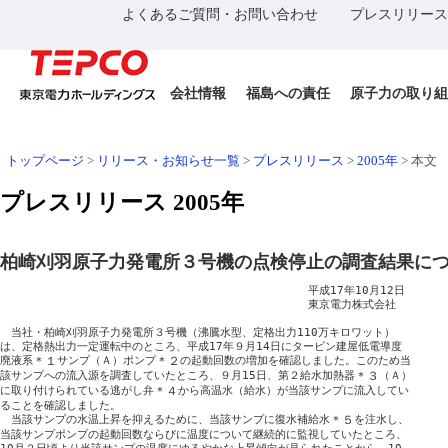
よくあるご質問・お問い合わせ
プレスリリース
会社情報
福島への責任
原子力の取り組
トップページ
>
リリース・お知らせ一覧
>
プレスリリース
>
2005年
>
本文
プレスリリース 2005年
柏崎刈羽原子力発電所３号機の点検停止の調査結果に
　　　　　　　　　　　　　　　　　　　　　　　　　　　　平成17年10月12日

　　　　　　　　　　　　　　　　　　　　　　　　　　　　東京電力株式会社

　当社・柏崎刈羽原子力発電所３号機（沸騰水型、定格出力110万キロワット）

は、定格熱出力一定運転中のところ、平成17年９月14日にタービン建屋低電導度

廃液系
＊１
サンプ（Ａ）ポンプ
＊２
の起動回数の増加を確認しました。このため当

該サンプへの流入源を調査していたところ、９月15日、第２給水加熱器
＊３
（Ａ） 

に取り付けられている逃がし弁
＊４
から高温水（給水）が当該サンプに流入してい

ることを確認しました。

　当該サンプの水温上昇を抑えるために、当該サンプに復水補給水
＊５
を注水し、

当該サンプポンプの起動回数ならびに温度について継続的に監視していたところ、
