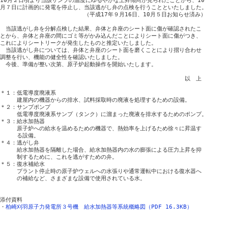
10月２日頃より当該サンプの温度にゆるやかな上昇傾向が見られたことから、10

月７日に計画的に発電を停止し、当該逃がし弁の点検を行うことといたしました。

　　　　　　　　　　　　　　　（平成17年９月16日、10月５日お知らせ済み）

　当該逃がし弁を分解点検した結果、弁体と弁座のシート面に傷が確認されたこ

とから、弁体と弁座の間にゴミ等がかみ込んだことによりシート面に傷がつき、

これによりシートリークが発生したものと推定いたしました。

　当該逃がし弁については、弁体と弁座のシート面を磨くことにより摺り合わせ

調整を行い、機能の健全性を確認いたしました。

　今後、準備が整い次第、原子炉起動操作を開始いたします。

　　　　　　　　　　　　　　　　　　　　　　　　　　　　　　　　　以　上

＊１：低電導度廃液系

　　　建屋内の機器からの排水、試料採取時の廃液を処理するための設備。

＊２：サンプポンプ

　　　低電導度廃液系サンプ（タンク）に溜まった廃液を排水するためのポンプ。

＊３：給水加熱器

　　　原子炉への給水を温めるための機器で、熱効率を上げるため徐々に昇温す

　　　る設備。

＊４：逃がし弁

　　　給水加熱器を隔離した場合、給水加熱器内の水の膨張による圧力上昇を抑

　　　制するために、これを逃がすための弁。

＊５：復水補給水

　　　プラント停止時の原子炉ウェルへの水張りや通常運転中における復水器へ

　　　の補給など、さまざまな設備で使用されている水。

添付資料

・
柏崎刈羽原子力発電所３号機　給水加熱器等系統概略図（PDF 16.3KB）