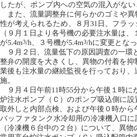
したが、ポンプ内への空気の混入がない
また、流量調整弁に何らかのゴミや異
性が考えられるため、８月31日、フラ
（９月１日より各号機の必要注水量は、１号
が5.4m
3
/h、３号機が5.4m
3
/hに変更とな
９月２日、流量低下の原因調査の一環
整弁の開度を大きくし、異物の付着を抑
業後も注水量の継続監視を行っており、
施。
９月４日午前11時55分から午後１時に
炉注水ポンプ（Ｃ）のポンプ吸込側に設
取外しと内部点検、および午後０時から午
バッファタンク水冷却用の冷凍機入口に
（冷凍機６台中の２台）について、異物