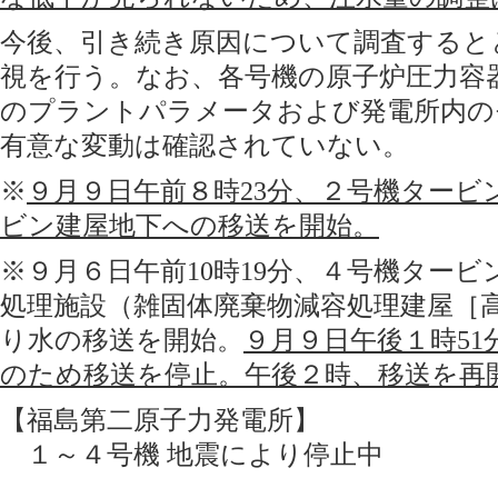
今後、引き続き原因について調査すると
視を行う。なお、各号機の原子炉圧力容
のプラントパラメータおよび発電所内の
有意な変動は確認されていない。
※
９月９日午前８時23分、２号機タービ
ビン建屋地下への移送を開始。
※９月６日午前10時19分、４号機ター
処理施設（雑固体廃棄物減容処理建屋［
り水の移送を開始。
９月９日午後１時5
のため移送を停止。午後２時、移送を再
【福島第二原子力発電所】
１～４号機 地震により停止中