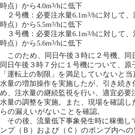
時点）から4.0m
3
/hに低下
２号機：必要注水量6.1m
3
/hに対して、
時点）から5.5m
3
/hに低下
３号機：必要注水量6.1m
3
/hに対して、
時点）から5.6m
3
/hに低下
このため、同日午後３時に２号機、同
同日午後３時７分に１号機について、原
「運転上の制限」を満足していないと当
水量の増加操作を実施したが、引き続き
め、注水量の継続監視を行い、適宜必要
水量の調整を実施。また、現場を確認し
らの漏えいがないことを確認。
その後、流量低下事象発生時に稼働し
ンプ（Ｂ）および（Ｃ）のポンプ内への