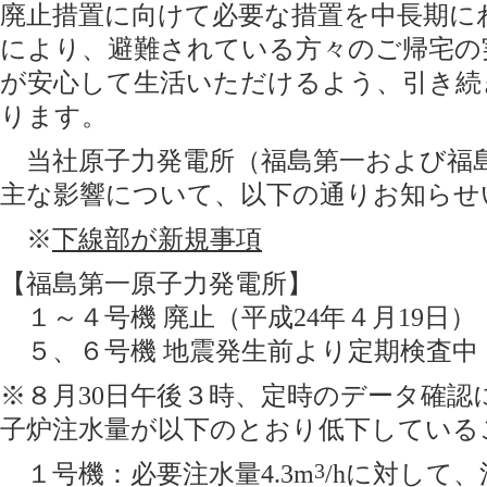
廃止措置に向けて必要な措置を中長期に
により、避難されている方々のご帰宅の
が安心して生活いただけるよう、引き続
ります。
当社原子力発電所（福島第一および福
主な影響について、以下の通りお知らせ
※
下線部が新規事項
【福島第一原子力発電所】
１～４号機 廃止（平成24年４月19日）
５、６号機 地震発生前より定期検査中
※８月30日午後３時、定時のデータ確認
子炉注水量が以下のとおり低下している
１号機：必要注水量4.3m
3
/hに対して、