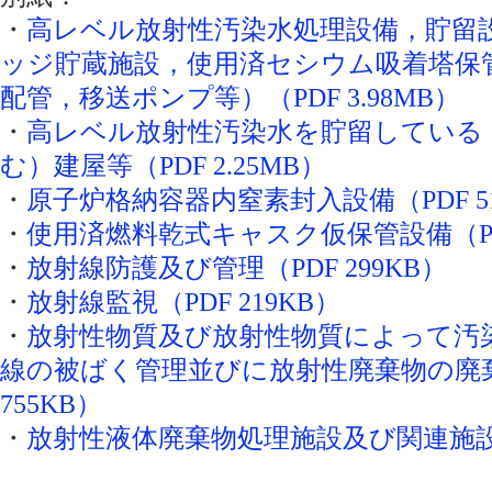
・
高レベル放射性汚染水処理設備，貯留
ッジ貯蔵施設，使用済セシウム吸着塔保
配管，移送ポンプ等）（PDF 3.98MB）
・
高レベル放射性汚染水を貯留している
む）建屋等（PDF 2.25MB）
・
原子炉格納容器内窒素封入設備（PDF 51
・
使用済燃料乾式キャスク仮保管設備（PDF 
・
放射線防護及び管理（PDF 299KB）
・
放射線監視（PDF 219KB）
・
放射性物質及び放射性物質によって汚
線の被ばく管理並びに放射性廃棄物の廃棄
755KB）
・
放射性液体廃棄物処理施設及び関連施設（P