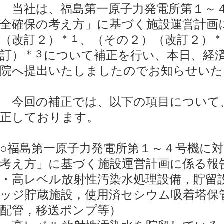
当社は、福島第一原子力発電所第１～
全確保の考え方」に基づく施設運営計画
（改訂２）
＊１
、（その２）（改訂２）
＊
訂）
＊３
について補正を行い、本日、経
院へ提出いたしましたのでお知らせいた
今回の補正では、以下の項目について
正しております。
○福島第一原子力発電所第１～４号機に
考え方」に基づく施設運営計画に係る報
・高レベル放射性汚染水処理設備，貯留
ッジ貯蔵施設，使用済セシウム吸着塔保
配管，移送ポンプ等）