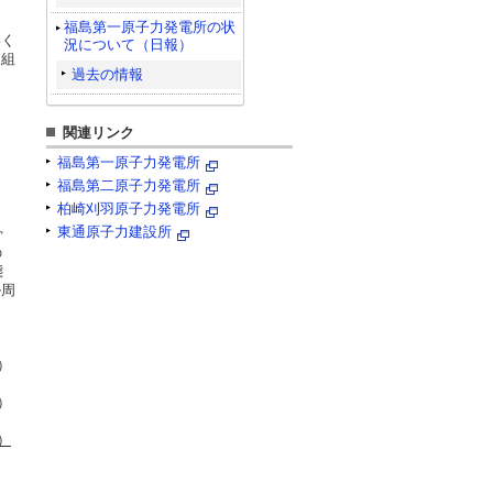
福島第一原子力発電所の状
いく
況について（日報）
り組
過去の情報
関連リンク
福島第一原子力発電所
福島第二原子力発電所
柏崎刈羽原子力発電所
東通原子力建設所
骨
の
態
ル周
。
）
）
）