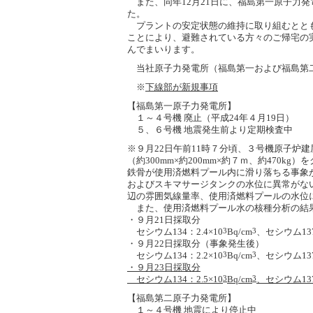
また、同年12月21日に、福島第一原子力
た。
プラントの安定状態の維持に取り組むととも
ことにより、避難されている方々のご帰宅の
んでまいります。
当社原子力発電所（福島第一および福島第二
※
下線部が新規事項
【福島第一原子力発電所】
１～４号機 廃止（平成24年４月19日）
５、６号機 地震発生前より定期検査中
※９月22日午前11時７分頃、３号機原子炉
（約300mm×約200mm×約７ｍ、約470
鉄骨が使用済燃料プール内に滑り落ちる事象が
およびスキマサージタンクの水位に異常がな
辺の雰囲気線量率、使用済燃料プールの水位
また、使用済燃料プール水の核種分析の結果
・９月21日採取分
セシウム134：2.4×10
3
Bq/cm
3
、セシウム137
・９月22日採取分（事象発生後）
セシウム134：2.2×10
3
Bq/cm
3
、セシウム137
・９月23日採取分
セシウム134：2.5×10
3
Bq/cm
3
、セシウム137
【福島第二原子力発電所】
１～４号機 地震により停止中