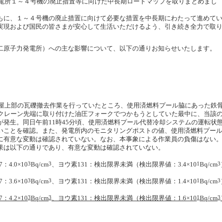
発電所１～４号機の廃止措置等に向けた中長期ロードマップを取りまとめまし
に、１～４号機の廃止措置に向けて必要な措置を中長期にわたって進めて
実現および国民の皆さまが安心して生活いただけるよう、引き続き全力で取
原子力発電所）への主な影響について、以下の通りお知らせいたします。
建屋上部の瓦礫撤去作業を行っていたところ、使用済燃料プール脇にあった鉄
kg）をクレーン先端に取り付けた油圧フォークでつかもうとしていた最中に、当該
発生。同日午前11時45分頃、使用済燃料プール代替冷却システムの運転状
いことを確認。また、発電所内のモニタリングポストの値、使用済燃料プー
に有意な変動は確認されていない。なお、本事象による作業員の負傷はない
は以下の通りであり、有意な変動は確認されていない。
：4.0×10
3
Bq/cm
3
、ヨウ素131：検出限界未満（検出限界値：3.4×10
1
Bq/cm
3
：3.6×10
3
Bq/cm
3
、ヨウ素131：検出限界未満（検出限界値：1.4×10
1
Bq/cm
3
：4.2×10
3
Bq/cm
3
、ヨウ素131：検出限界未満（検出限界値：1.6×10
1
Bq/cm
3