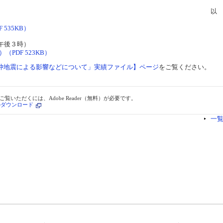
以
535KB）
午後３時）
（PDF 523KB）
沖地震による影響などについて」実績ファイル】ページ
をご覧ください。
ご覧いただくには、Adobe Reader（無料）が必要です。
erのダウンロード
一