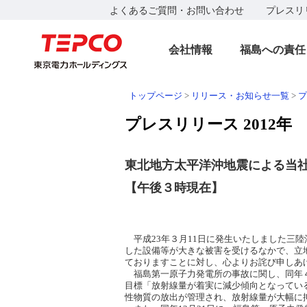
よくあるご質問・お問い合わせ
プレスリ
会社情報
福島への責任
トップページ
>
リリース・お知らせ一覧
>
プ
プレスリリース 2012年
東北地方太平洋沖地震による当
【午後３時現在】
平成23年３月11日に発生いたしました三
した設備等が大きな被害を受けるなかで、立
ておりますことに対し、心よりお詫び申しあ
福島第一原子力発電所の事故に関し、同年４
目標「放射線量が着実に減少傾向となっている
性物質の放出が管理され、放射線量が大幅に