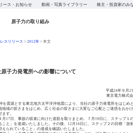
リース・お知らせ
動画・写真ライブラリー
株主・投資家のみ
原子力の取り組み
レスリリース
>
2012年
>
本文
社原子力発電所への影響について
平成24年９月2
東京電力株式
陸沖を震源とする東北地方太平洋沖地震により、当社の原子力発電所をはじめ
地地域の皆さまをはじめ、広く社会の皆さまに大変なご心配とご迷惑をおか
げます。
月17日、事故の収束に向けた道筋を取りまとめ、７月19日に、ステップ１
こと」を達成いたしました。その後、12月16日に、ステップ２の目標「放
抑えられていること」の達成を確認いたしました。