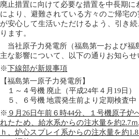
廃止措置に向けて必要な措置を中長期に
により、避難されている方々のご帰宅の
が安心して生活いただけるよう、引き続
ります。
当社原子力発電所（福島第一および福
主な影響について、以下の通りお知らせ
※
下線部が新規事項
【福島第一原子力発電所】
１～４号機 廃止（平成24年４月19日）
５、６号機 地震発生前より定期検査中
※
９月26日午前６時44分、１号機原子
れたため、給水系からの注水量を約2.7ｍ
ｈ、炉心スプレイ系からの注水量を約1.8