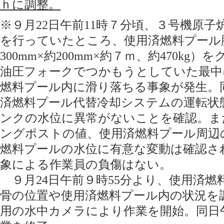
ｈに調整。
※９月22日午前11時７分頃、３号機原
を行っていたところ、使用済燃料プール
300mm×約200mm×約７ｍ、約470k
油圧フォークでつかもうとしていた最中
燃料プール内に滑り落ちる事象が発生。同
済燃料プール代替冷却システムの運転状
ンクの水位に異常がないことを確認。ま
ングポストの値、使用済燃料プール周辺
燃料プールの水位に有意な変動は確認さ
象による作業員の負傷はない。
９月24日午前９時55分より、使用済燃
骨の位置や使用済燃料プール内の状況を
用の水中カメラにより作業を開始。同日午