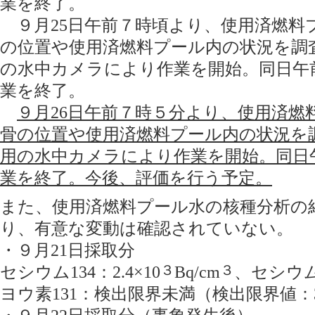
業を終了。
９月25日午前７時頃より、使用済燃料
の位置や使用済燃料プール内の状況を調
の水中カメラにより作業を開始。同日午前
業を終了。
９月26日午前７時５分より、使用済燃
骨の位置や使用済燃料プール内の状況を
用の水中カメラにより作業を開始。同日午
業を終了。今後、評価を行う予定。
また、使用済燃料プール水の核種分析の
り、有意な変動は確認されていない。
・９月21日採取分
セシウム134：2.4×10
３
Bq/cm
３
、セシウム1
ヨウ素131：検出限界未満（検出限界値：3.