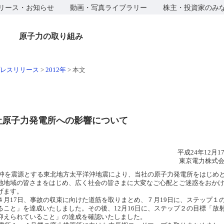
リース・お知らせ
動画・写真ライブラリー
株主・投資家のみ
原子力の取り組み
レスリリース
>
2012年
>
本文
社原子力発電所への影響について
平成24年12月1
東京電力株式
陸沖を震源とする東北地方太平洋沖地震により、当社の原子力発電所をはじめ
地地域の皆さまをはじめ、広く社会の皆さまに大変なご心配とご迷惑をおか
げます。
月17日、事故の収束に向けた道筋を取りまとめ、７月19日に、ステップ１
こと」を達成いたしました。その後、12月16日に、ステップ２の目標「放
抑えられていること」の達成を確認いたしました。