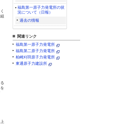
福島第一原子力発電所の状
いく
況について（日報）
り組
過去の情報
関連リンク
福島第一原子力発電所
福島第二原子力発電所
柏崎刈羽原子力発電所
東通原子力建設所
せる
水を
メ
 上