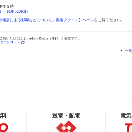
午後３時）
（PDF 523KB）
沖地震による影響などについて」実績ファイル】ページ
をご覧ください。
ご覧いただくには、Adobe Reader（無料）が必要です。
erのダウンロード
一
燃料
送電・配電
電気