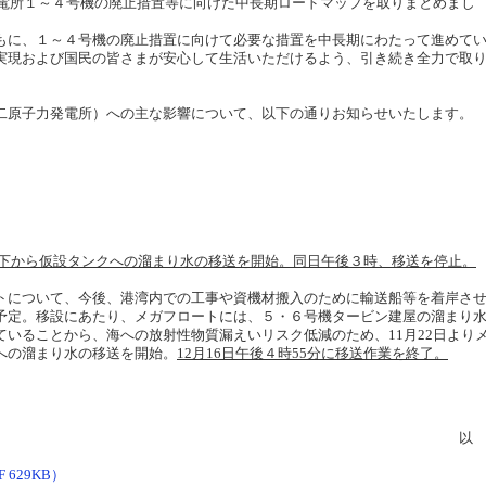
発電所１～４号機の廃止措置等に向けた中長期ロードマップを取りまとめまし
に、１～４号機の廃止措置に向けて必要な措置を中長期にわたって進めて
実現および国民の皆さまが安心して生活いただけるよう、引き続き全力で取
原子力発電所）への主な影響について、以下の通りお知らせいたします。
屋地下から仮設タンクへの溜まり水の移送を開始。同日午後３時、移送を停止。
トについて、今後、港湾内での工事や資機材搬入のために輸送船等を着岸さ
予定。移設にあたり、メガフロートには、５・６号機タービン建屋の溜まり
いることから、海への放射性物質漏えいリスク低減のため、11月22日より
への溜まり水の移送を開始。
12月16日午後４時55分に移送作業を終了。
以
629KB）