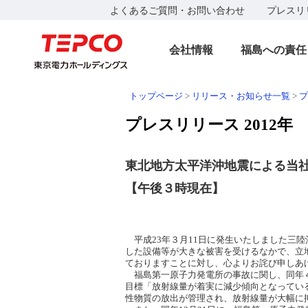
よくあるご質問・お問い合わせ
プレスリ
会社情報
福島への責任
トップページ
>
リリース・お知らせ一覧
>
プ
プレスリリース 2012年
東北地方太平洋沖地震による当
【午後３時現在】
平成23年３月11日に発生いたしました三
した設備等が大きな被害を受けるなかで、立
ておりますことに対し、心よりお詫び申しあ
福島第一原子力発電所の事故に関し、同年４
目標「放射線量が着実に減少傾向となっている
性物質の放出が管理され、放射線量が大幅に