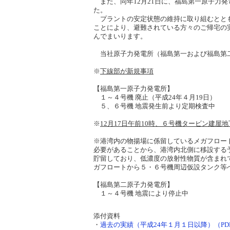
また、同年12月21日に、福島第一原子力
た。
プラントの安定状態の維持に取り組むととも
ことにより、避難されている方々のご帰宅の
んでまいります。
当社原子力発電所（福島第一および福島第二
※
下線部が新規事項
【福島第一原子力発電所】
１～４号機 廃止（平成24年４月19日）
５、６号機 地震発生前より定期検査中
※
12月17日午前10時、６号機タービン建
※港湾内の物揚場に係留しているメガフロー
必要があることから、港湾内北側に移設する
貯留しており、低濃度の放射性物質が含まれて
ガフロートから５・６号機周辺仮設タンク等
【福島第二原子力発電所】
１～４号機 地震により停止中
添付資料
・
過去の実績（平成24年１月１日以降）（PDF 