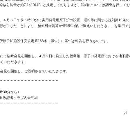
β線放射能量が約7.1×10
11
Bqと推定しておりますが、詳細については調査を行ってお
４月６日午前５時10分に実用発電用原子炉の設置、運転等に関する規則第19条の
態が生じたことにより、核燃料物質等が管理区域内で漏えいしたとき。」を準用で
原子炉施設保安規定第168条（報告）に基づき報告を行うものです。
にて臨時会見を開催し、４月５日に発生した福島第一原子力発電所における地下貯
せていただきます。
会見を開催し、ご説明させていただきます。
－－－－－－－－－－－－－－－－－
30分から）
記者クラブ内会見場
－－－－－－－－－－－－－－－－－
以