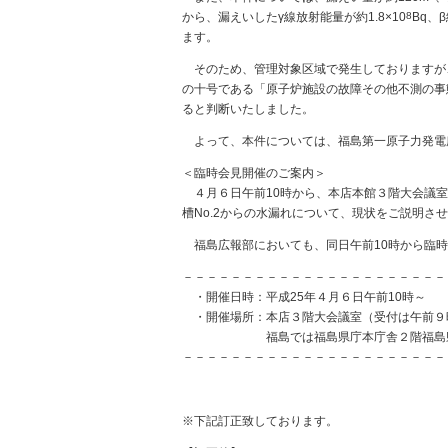
から、漏えいしたγ線放射能量が約1.8×10
8
Bq、
ます。
そのため、管理対象区域で発生しておりますが、
の十号である「原子炉施設の故障その他不測の事
ると判断いたしました。
よって、本件については、福島第一原子力発電所
＜臨時会見開催のご案内＞
４月６日午前10時から、本店本館３階大会議室
槽No.2からの水漏れについて、現状をご説明さ
福島広報部においても、同日午前10時から臨時
－－－－－－－－－－－－－－－－－－－－－－
・開催日時：平成25年４月６日午前10時～
・開催場所：本店３階大会議室（受付は午前９時
福島では福島県庁本庁舎２階福島県政
－－－－－－－－－－－－－－－－－－－－－－
※下記訂正致しております。