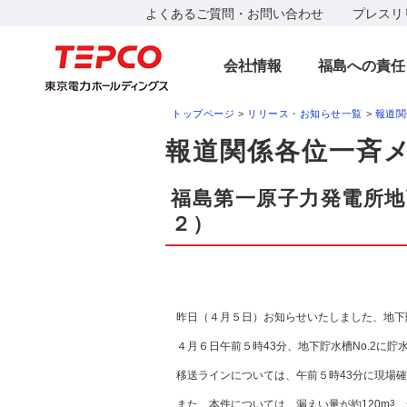
よくあるご質問・お問い合わせ
プレスリ
会社情報
福島への責任
トップページ
>
リリース・お知らせ一覧
>
報道関
報道関係各位一斉メー
福島第一原子力発電所地
２）
昨日（４月５日）お知らせいたしました、地下貯
４月６日午前５時43分、地下貯水槽No.2に貯
移送ラインについては、午前５時43分に現場確
また、本件については、漏えい量が約120m
3
、