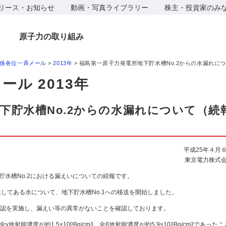
リース・お知らせ
動画・写真ライブラリー
株主・投資家のみ
原子力の取り組み
係各位一斉メール
>
2013年
> 福島第一原子力発電所地下貯水槽No.2からの水漏れに
ル 2013年
下貯水槽No.2からの水漏れについて（続
平成25年４月
東京電力株式
水槽No.2における漏えいについての続報です。
水してある水について、地下貯水槽No.1への移送を開始しました。
認を実施し、漏えい等の異常がないことを確認しております。
全γ放射能濃度が約1.5×10
0
Bq/cm
3
、全β放射能濃度が約5.9×10
3
Bq/cm
3
であったこ