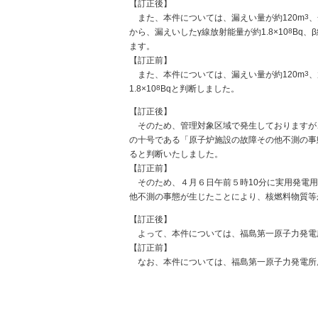
【訂正後】
また、本件については、漏えい量が約120m
3
、
から、漏えいしたγ線放射能量が約1.8×10
8
Bq、
ます。
【訂正前】
また、本件については、漏えい量が約120m
3
、
1.8×10
8
Bqと判断しました。
【訂正後】
そのため、管理対象区域で発生しておりますが、
の十号である「原子炉施設の故障その他不測の事
ると判断いたしました。
【訂正前】
そのため、４月６日午前５時10分に実用発電用
他不測の事態が生じたことにより、核燃料物質等
【訂正後】
よって、本件については、福島第一原子力発電所
【訂正前】
なお、本件については、福島第一原子力発電所原