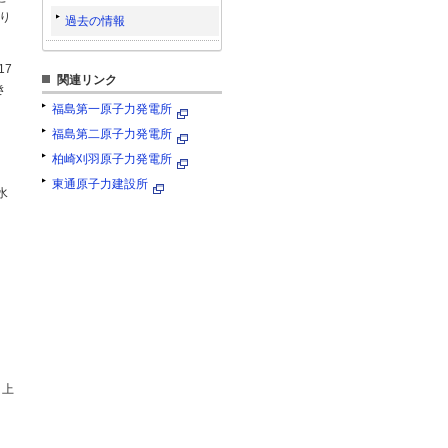
り
過去の情報
17
関連リンク
き
福島第一原子力発電所
福島第二原子力発電所
柏崎刈羽原子力発電所
東通原子力建設所
水
 上