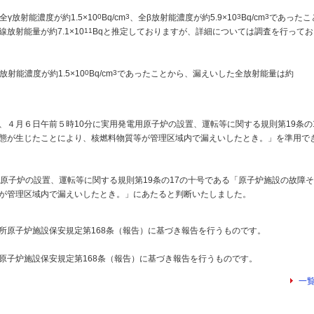
全γ放射能濃度が約1.5×10
0
Bq/cm
3
、全β放射能濃度が約5.9×10
3
Bq/cm
3
であったこ
β線放射能量が約7.1×10
11
Bqと推定しておりますが、詳細については調査を行ってお
放射能濃度が約1.5×10
0
Bq/cm
3
であったことから、漏えいした全放射能量は約
４月６日午前５時10分に実用発電用原子炉の設置、運転等に関する規則第19条の
態が生じたことにより、核燃料物質等が管理区域内で漏えいしたとき。」を準用で
原子炉の設置、運転等に関する規則第19条の17の十号である「原子炉施設の故障
が管理区域内で漏えいしたとき。」にあたると判断いたしました。
原子炉施設保安規定第168条（報告）に基づき報告を行うものです。
子炉施設保安規定第168条（報告）に基づき報告を行うものです。
一