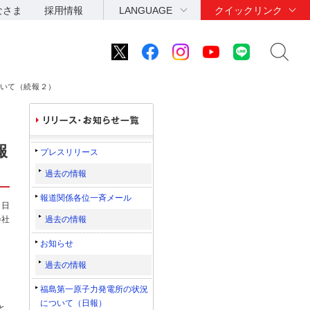
なさま
採用情報
LANGUAGE
クイックリンク
ついて（続報２）
報
プレスリリース
過去の情報
報道関係各位一斉メール
６日
会社
過去の情報
お知らせ
過去の情報
福島第一原子力発電所の状況
について（日報）
と