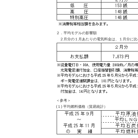
２．平均モデルの影響額
２月分の１月あたりの電気料金は、１月分に比べ
＜参考＞
(１) 平均燃料価格（貿易統計）