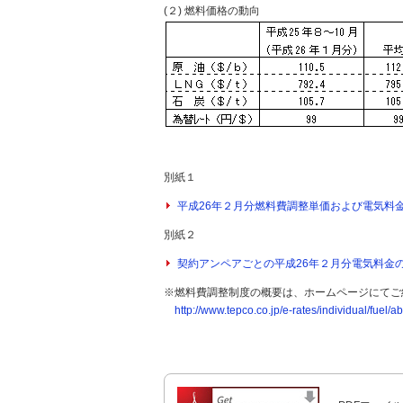
(２) 燃料価格の動向
別紙１
平成26年２月分燃料費調整単価および電気料金の算
別紙２
契約アンペアごとの平成26年２月分電気料金の算定
※燃料費調整制度の概要は、ホームページにてご
http://www.tepco.co.jp/e-rates/individual/fuel/ab