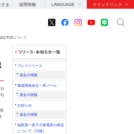
なさま
採用情報
LANGUAGE
クイックリンク
認定申請について
認
プレスリリース
過去の情報
報道関係各位一斉メール
7日
会社
過去の情報
５
お知らせ
を受
過去の情報
産
福島第一原子力発電所の状況
について（日報）