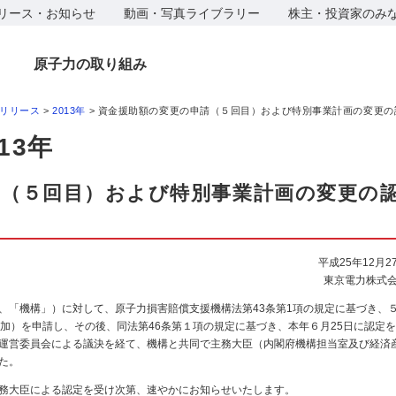
リース・お知らせ
動画・写真ライブラリー
株主・投資家のみ
原子力の取り組み
リリース
>
2013年
> 資金援助額の変更の申請（５回目）および特別事業計画の変更の
13年
請（５回目）および特別事業計画の変更の
平成25年12月2
東京電力株式
「機構」）に対して、原子力損害賠償支援機構法第43条第1項の規定に基づき、
円の増加）を申請し、その後、同法第46条第１項の規定に基づき、本年６月25日に認定
運営委員会による議決を経て、機構と共同で主務大臣（内閣府機構担当室及び経済
た。
務大臣による認定を受け次第、速やかにお知らせいたします。