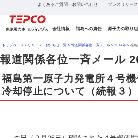
よくあるご質問・お問い合わせ
プレスリリース
会社情報
福島への責任
原子力の取り組
トップページ
>
リリース・お知らせ一覧
>
報道関係各位一斉メール
>
2014年
> 福
報道関係各位一斉メール 20
福島第一原子力発電所４号機
冷却停止について（続報３）
本日（２月25日）確認された４号機使用