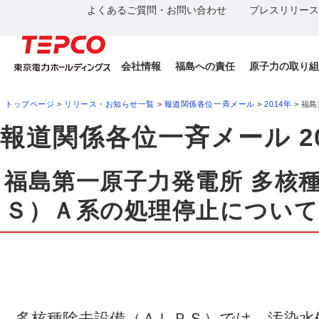
よくあるご質問・お問い合わせ
プレスリリース
会社情報
福島への責任
原子力の取り組
トップページ
>
リリース・お知らせ一覧
>
報道関係各位一斉メール
>
2014年
> 福
報道関係各位一斉メール 20
福島第一原子力発電所 多核
Ｓ）Ａ系の処理停止について
多核種除去設備（ＡＬＰＳ）では、汚染水