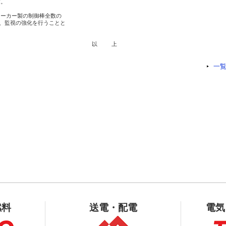
。

ーカー製の制御棒全数の

、監視の強化を行うことと

                           以    上

一
燃料
送電・配電
電気