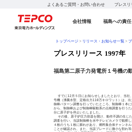
よくあるご質問・お問い合わせ
プレスリ
会社情報
福島への責任
トップページ
>
リリース・お知らせ一覧
>
プ
プレスリリース 1997年
福島第二原子力発電所１号機の
                                    
                                    
  すでに12月５日にお知らせしましたとおり、当社
号機（沸騰水型、定格出力110万キロワット）は、出力
御棒パターン調整を行っていたところ、制御棒１本に
から、制御棒および制御棒駆動系の点検調査を行うため、
分に原子炉を停止いたしました。

  その後、原子炉圧力容器を開け、動作不調の生じた制
調査を行い、当該制御棒を水中テレビカメラで観察し
４枚のうち１枚に膨れがあり、燃料集合体チャンネル
ことが確認され、また、当該ブレードに微小な割れ等