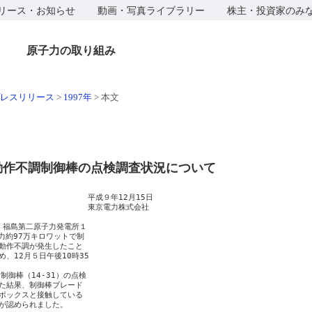
リース・お知らせ
動画・写真ライブラリー
株主・投資家のみ
原子力の取り組み
レスリリース
>
1997年
>
本文
動作不調制御棒の点検調査状況について
                    平成９年12月15日

                    東京電力株式会社

、福島第二原子力発電所１

約97万キロワットで制

動作不調が発生したこと

12月５日午後10時35

御棒（14-31）の点検

た結果、制御棒ブレード

ボックスと接触している

が認められました。
