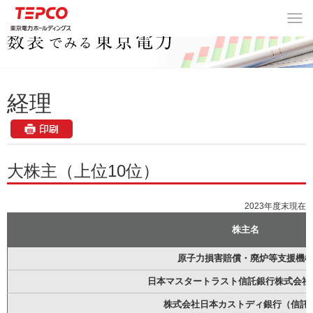
数表でみる東京電力
>
経理
> 大株主（上位10位）
経理
大株主（上位10位）
2023年度末現在
株主名
原子力損害賠償・廃炉等支援機
日本マスタートラスト信託銀行株式会社(
株式会社日本カストディ銀行（信託