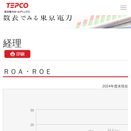
数表でみる東京電力
>
経理
> ＲＯＡ・ＲＯＥ
経理
ＲＯＡ・ＲＯＥ
2024年度末現在
50
25
11.1