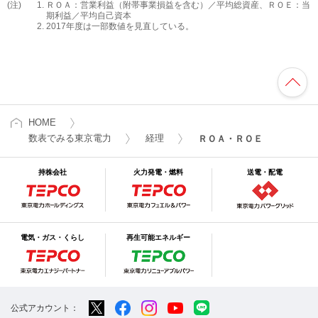
(注)
ＲＯＡ：営業利益（附帯事業損益を含む）／平均総資産、ＲＯＥ：当
期利益／平均自己資本
2017年度は一部数値を見直している。
HOME
数表でみる東京電力
経理
ＲＯＡ・ＲＯＥ
持株会社
火力発電・燃料
送電・配電
電気・ガス・くらし
再生可能エネルギー
公式アカウント：