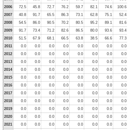
2006
72.5
45.8
72.7
76.2
59.7
82.1
74.6
100.6
2007
40.8
91.7
65.5
86.3
73.1
62.8
75.1
52.4
2008
54.5
86.0
90.5
70.2
80.5
95.2
89.1
81.6
2009
91.7
73.4
71.2
82.6
86.5
80.0
93.6
93.4
2010
51.5
67.9
68.1
66.5
63.8
38.5
66.6
77.3
2011
0.0
0.0
0.0
0.0
0.0
0.0
0.0
0.0
2012
0.0
0.0
0.0
0.0
0.0
0.0
0.0
0.0
2013
0.0
0.0
0.0
0.0
0.0
0.0
0.0
0.0
2014
0.0
0.0
0.0
0.0
0.0
0.0
0.0
0.0
2015
0.0
0.0
0.0
0.0
0.0
0.0
0.0
0.0
2016
0.0
0.0
0.0
0.0
0.0
0.0
0.0
0.0
2017
0.0
0.0
0.0
0.0
0.0
0.0
0.0
0.0
2018
0.0
0.0
0.0
0.0
0.0
0.0
0.0
0.0
2019
0.0
0.0
0.0
0.0
0.0
0.0
0.0
0.0
2020
0.0
0.0
0.0
0.0
0.0
0.0
0.0
0.0
2021
0.0
0.0
0.0
0.0
0.0
0.0
0.0
0.0