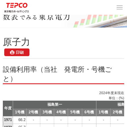
数表でみる東京電力
>
原子力
> 設備利用率（当社 発電所・号機ごと）
原子力
設備利用率（当社 発電所・号機ご
と）
2024年度末現在
単位：(%)
福島第一
福島
年度
1号機
2号機
3号機
4号機
5号機
6号機
1号機
2号機
1971
66.2
-
-
-
-
-
-
-