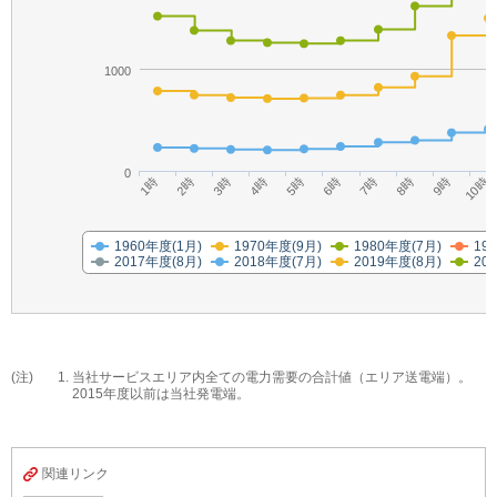
1000
0
3時
6時
9時
1時
4時
7時
10時
2時
5時
8時
1960年度(1月)
1970年度(9月)
1980年度(7月)
19
2017年度(8月)
2018年度(7月)
2019年度(8月)
20
(注)
当社サービスエリア内全ての電力需要の合計値（エリア送電端）。
2015年度以前は当社発電端。
関連リンク